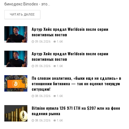
бинодекс Binodex - это...
DETAILS
ЧИТАТЬ ДАЛЕЕ
Артур Хейс продал Worldcoin после серии
позитивных постов
09.06.2026
1.6K
Артур Хейс продал Worldcoin после серии
позитивных постов
09.06.2026
1.6K
По словам аналитика, «быки еще не сдались» в
отношении биткоина — так он оценил текущую
ситуацию!
08.06.2026
1.6K
Bitmine купила 126 971 ETH на $207 млн на фоне
падения рынка
08.06.2026
1.6K