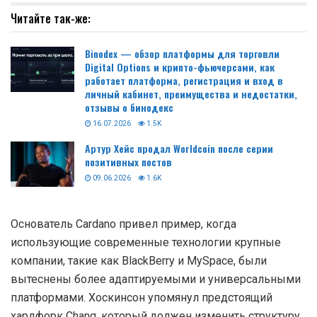
Читайте так-же:
Binodex — обзор платформы для торговли
Digital Options и крипто-фьючерсами, как
работает платформа, регистрация и вход в
личный кабинет, преимущества и недостатки,
отзывы о бинодекс
16.07.2026
1.5K
Артур Хейс продал Worldcoin после серии
позитивных постов
09.06.2026
1.6K
Основатель Cardano привел пример, когда
использующие современные технологии крупные
компании, такие как BlackBerry и MySpace, были
вытеснены более адаптируемыми и универсальными
платформами. Хоскинсон упомянул предстоящий
хардфорк Chang, который должен изменить структуру