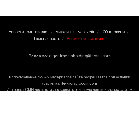
Новости криптовалют
Биткоин
Блокчейн
ICO и токены
Безопасность
Разместить статью
Реклама:
digestmediaholding@gmail.com
Использование любых материалов сайта разрешается при условии
ссылки на Newscryptocoin.com
Интернет-СМИ должны использовать открытую для поисковых систем
гиперссылку. Ссылка должна размещаться в подзаголовке или в первом
абзаце материала. Редакция может не разделять точку зрения авторов
статей и ответственности за содержание републицируемых материалов
не несет.
© 2016-2025 Новости криптовалют. All Rights reserved