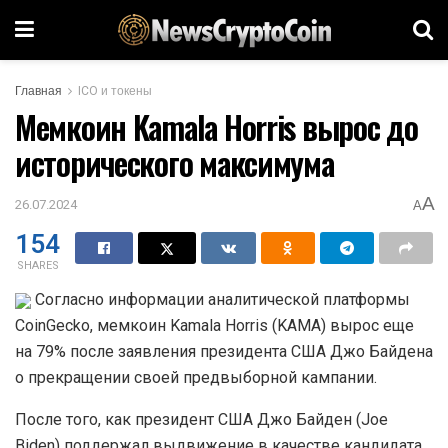
Главная
ICO и токены
Мемкоин Kamala Horris вырос до
исторического максимума
A
26.07.2024
A
154
SHARES
Согласно информации аналитической платформы
CoinGecko, мемкоин Kamala Horris (KAMA) вырос еще
на 79% после заявления президента США Джо Байдена
о прекращении своей предвыборной кампании.
После того, как президент США Джо Байден (Joe
Biden) поддержал выдвижение в качестве кандидата