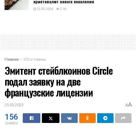
криптовалют нового поколения
23.05.2026
2.1K
Главная
ICO и токены
Эмитент стейблкоинов Circle
подал заявку на две
французские лицензии
A
25.03.2023
A
156
SHARES