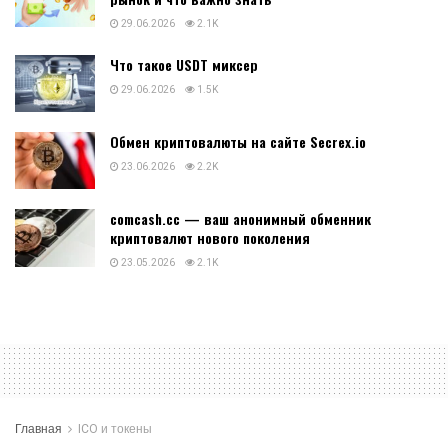
29.06.2026
2.1K
Что такое USDT миксер
29.06.2026
1.5K
Обмен криптовалюты на сайте Secrex.io
23.06.2026
2.2K
comcash.cc — ваш анонимный обменник
криптовалют нового поколения
23.05.2026
2.1K
Главная
ICO и токены