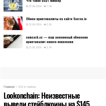
Что такое USDT миксер
29.06.2026
1.5K
Обмен криптовалюты на сайте Secrex.io
23.06.2026
2.2K
comcash.cc — ваш анонимный обменник
криптовалют нового поколения
23.05.2026
2.1K
Главная
ICO и токены
Lookonchain: Неизвестные
вывели стейблкоины на $145