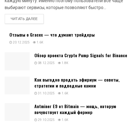
каждую минуту. Именно поэтому пользователи все чаще
выбирают сервисы, которые позволяют быстро...
DETAILS
ЧИТАТЬ ДАЛЕЕ
Отзывы о Gracex — что думают трейдеры
20.12.2025
1.6K
Обзор проекта Crypto Pump Signals for Binance
08.12.2025
1.8K
Как выгодно продать эфириум — советы,
стратегии и подводные камни
31.10.2025
1.6K
Antminer E9 от Bitmain — мощь, которую
почувствует каждый фермер
29.10.2025
1.6K