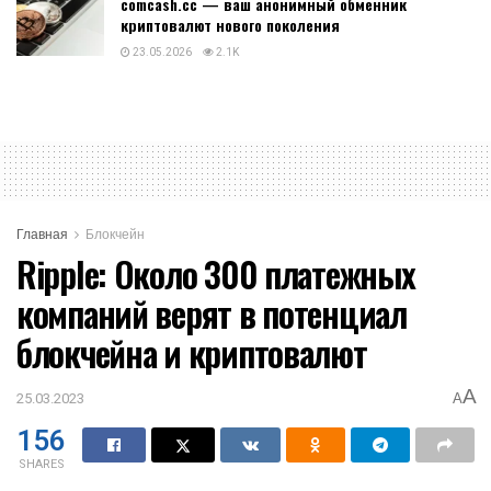
comcash.cc — ваш анонимный обменник
криптовалют нового поколения
23.05.2026
2.1K
Главная
Блокчейн
Ripple: Около 300 платежных
компаний верят в потенциал
блокчейна и криптовалют
A
25.03.2023
A
156
SHARES