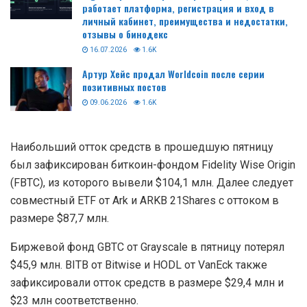
работает платформа, регистрация и вход в
личный кабинет, преимущества и недостатки,
отзывы о бинодекс
16.07.2026
1.6K
Артур Хейс продал Worldcoin после серии
позитивных постов
09.06.2026
1.6K
Наибольший отток средств в прошедшую пятницу
был зафиксирован биткоин-фондом Fidelity Wise Origin
(FBTC), из которого вывели $104,1 млн. Далее следует
совместный ETF от Ark и ARKB 21Shares с оттоком в
размере $87,7 млн.
Биржевой фонд GBTC от Grayscale в пятницу потерял
$45,9 млн. BITB от Bitwise и HODL от VanEck также
зафиксировали отток средств в размере $29,4 млн и
$23 млн соответственно.