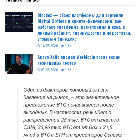
Binodex — обзор платформы для торговли
Digital Options и крипто-фьючерсами, как
работает платформа, регистрация и вход в
личный кабинет, преимущества и недостатки,
отзывы о бинодекс
16.07.2026
1.6K
Артур Хейс продал Worldcoin после серии
позитивных постов
09.06.2026
1.6K
Один из факторов, который оказал
давление на рынок, — это значительное
предложение BTC, появившееся после
выходных. В частности, речь идет о
распределении 28 тыс. BTC от властей
США, 33,96 тыс BTC от Mt.Gox и $1,5
млрд в BTC и ETH от кредиторов Genesis.