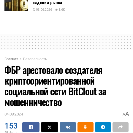
падения рынка
08.06.2026
1.6K
Главная
Безопасность
ФБР арестовало создателя
криптоориентированной
социальной сети BitClout за
мошенничество
A
04.08.2024
A
153
SHARES