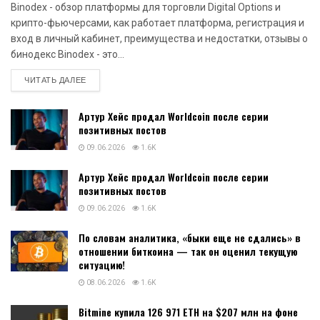
Binodex - обзор платформы для торговли Digital Options и
крипто-фьючерсами, как работает платформа, регистрация и
вход в личный кабинет, преимущества и недостатки, отзывы о
бинодекс Binodex - это...
DETAILS
ЧИТАТЬ ДАЛЕЕ
Артур Хейс продал Worldcoin после серии
позитивных постов
09.06.2026
1.6K
Артур Хейс продал Worldcoin после серии
позитивных постов
09.06.2026
1.6K
По словам аналитика, «быки еще не сдались» в
отношении биткоина — так он оценил текущую
ситуацию!
08.06.2026
1.6K
Bitmine купила 126 971 ETH на $207 млн на фоне