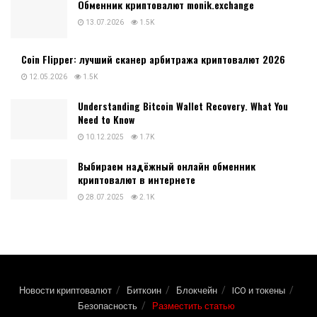
Обменник криптовалют monik.exchange
13.07.2026
1.5K
Coin Flipper: лучший сканер арбитража криптовалют 2026
12.05.2026
1.5K
Understanding Bitcoin Wallet Recovery. What You
Need to Know
10.12.2025
1.7K
Выбираем надёжный онлайн обменник
криптовалют в интернете
28.07.2025
2.1K
Новости криптовалют
Биткоин
Блокчейн
ICO и токены
Безопасность
Разместить статью