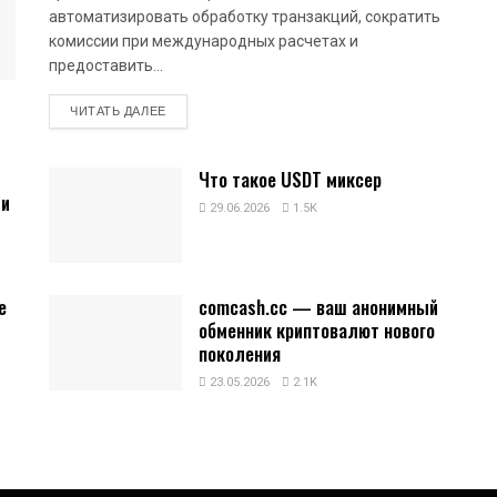
автоматизировать обработку транзакций, сократить
комиссии при международных расчетах и
предоставить...
DETAILS
ЧИТАТЬ ДАЛЕЕ
Что такое USDT миксер
 и
29.06.2026
1.5K
е
comcash.cc — ваш анонимный
обменник криптовалют нового
поколения
23.05.2026
2.1K