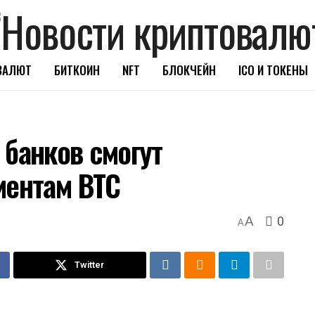
ВАЛЮТ
БИТКОИН
NFT
БЛОКЧЕЙН
ICO И ТОКЕНЫ
 банков смогут
иентам BTC
0
A
A
Twitter