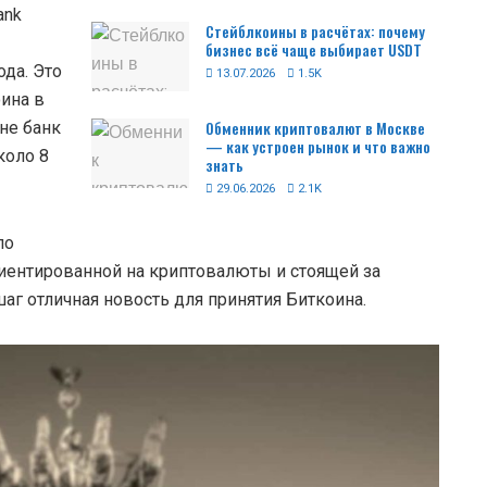
ank
Стейблкоины в расчётах: почему
бизнес всё чаще выбирает USDT
да. Это
13.07.2026
1.5K
ина в
Обменник криптовалют в Москве
ине банк
— как устроен рынок и что важно
коло 8
знать
29.06.2026
2.1K
по
ориентированной на криптовалюты и стоящей за
шаг отличная новость для принятия Биткоина.