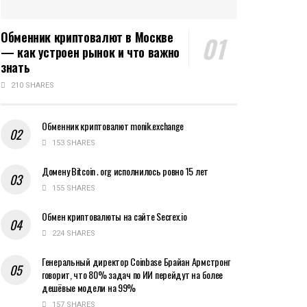
Обменник криптовалют в Москве
— как устроен рынок и что важно
знать
210 SHARES
Обменник криптовалют monik.exchange
153 SHARES
Домену Bitcoin․org исполнилось ровно 15 лет
155 SHARES
Обмен криптовалюты на сайте Secrex.io
224 SHARES
Генеральный директор Coinbase Брайан Армстронг
говорит, что 80% задач по ИИ перейдут на более
дешёвые модели на 99%
157 SHARES