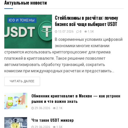
Актуальные новости
Стейблкоины в расчётах: почему
ICO И ТОКЕНЫ
бизнес всё чаще выбирает USDT
13.07.2026
0
1.5K
В современных условиях цифровой
экономики многие компании
стремятся использовать криптопроцессинг для приема
платежей в криптовалюте. Такое решение позволяет
автоматизировать обработку транзакций, сократить
комиссии при международных расчетах и предоставить...
DETAILS
ЧИТАТЬ ДАЛЕЕ
Обменник криптовалют в Москве — как устроен
рынок и что важно знать
29.06.2026
2.1K
Что такое USDT миксер
29.06.2026
1.5K