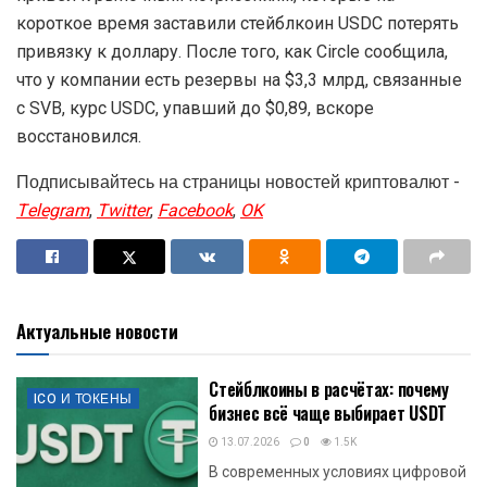
короткое время заставили стейблкоин USDC потерять
привязку к доллару. После того, как Circle сообщила,
что у компании есть резервы на $3,3 млрд, связанные
с SVB, курс USDC, упавший до $0,89, вскоре
восстановился.
Подписывайтесь на страницы новостей криптовалют -
Telegram
,
Twitter
,
Facebook
,
OK
Актуальные новости
Стейблкоины в расчётах: почему
ICO И ТОКЕНЫ
бизнес всё чаще выбирает USDT
13.07.2026
0
1.5K
В современных условиях цифровой