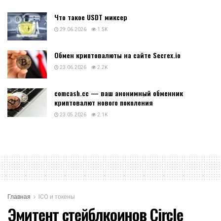
Что такое USDT миксер
29.06.2026
1.5K
Обмен криптовалюты на сайте Secrex.io
23.06.2026
2.2K
comcash.cc — ваш анонимный обменник
криптовалют нового поколения
23.05.2026
2.1K
Главная
ICO и токены
Эмитент стейблкоинов Circle