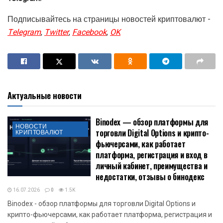
полчаса после релиза.
Более того, в течение нескольких следующих дней в
сети появилось около 150 поддельных приложений
WalletConnect. Он призвал пользователей к
осторожности и отметил необходимость в тщательном
анализе.
Актуальные новости
Будь в курсе! Подписывайся на Криптовалюта.Tech в
Telegram.
Binodex — обзор платформы для
НОВОСТИ
Подписывайтесь на страницы новостей криптовалют -
торговли Digital Options и крипто-
КРИПТОВАЛЮТ
фьючерсами, как работает
Telegram
,
Twitter
,
Facebook
,
OK
платформа, регистрация и вход в
личный кабинет, преимущества и
недостатки, отзывы о бинодекс
16.07.2026
0
1.5K
Binodex - обзор платформы для торговли Digital Options и
крипто-фьючерсами, как работает платформа, регистрация и