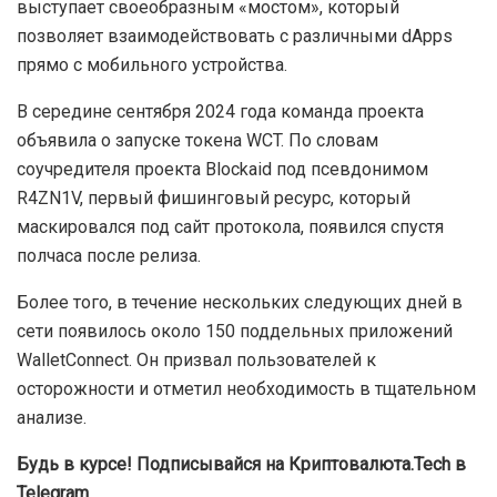
ориентированный исключительно на пользователей
мобильных устройств.
Примечательно, приложение изначально было
загружено в Google Play под названием Mestox
Calculator. Однако позднее его неоднократно
переименовывали, отметили эксперты.
Отметим, непосредственно сам протокол WalletConnect
выступает своеобразным «мостом», который
позволяет взаимодействовать с различными dApps
прямо с мобильного устройства.
В середине сентября 2024 года команда проекта
объявила о запуске токена WCT. По словам
соучредителя проекта Blockaid под псевдонимом
R4ZN1V, первый фишинговый ресурс, который
маскировался под сайт протокола, появился спустя