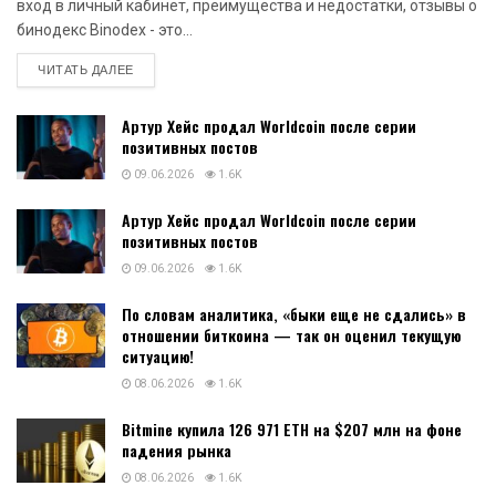
вход в личный кабинет, преимущества и недостатки, отзывы о
бинодекс Binodex - это...
DETAILS
ЧИТАТЬ ДАЛЕЕ
Артур Хейс продал Worldcoin после серии
позитивных постов
09.06.2026
1.6K
Артур Хейс продал Worldcoin после серии
позитивных постов
09.06.2026
1.6K
По словам аналитика, «быки еще не сдались» в
отношении биткоина — так он оценил текущую
ситуацию!
08.06.2026
1.6K
Bitmine купила 126 971 ETH на $207 млн на фоне
падения рынка
08.06.2026
1.6K