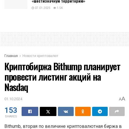
«шестизначную территорию»
07.01.2025
1.5K
Главная
Новости криптовалют
Криптобиржа Bithump планирует
провести листинг акций на
Nasdaq
A
01.10.2024
A
153
SHARES
Bithumb, вторая по величине криптовалютная биржа в