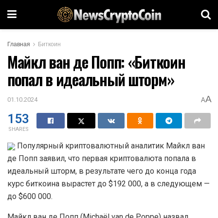
Главная
Биткоин
Майкл ван де Попп: «Биткоин
попал в идеальный шторм»
A
01.10.2024
A
153
SHARES
Популярный криптовалютный аналитик Майкл ван
де Попп заявил, что первая криптовалюта попала в
идеальный шторм, в результате чего до конца года
курс биткоина вырастет до $192 000, а в следующем —
до $600 000.
Майкл ван де Попп (Michaël van de Poppe) назвал