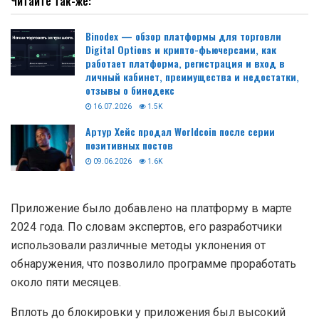
Фейковое приложение, которое выдавало себя за
мобильный клиент протокола WalletConnect, было
доступно в Google Play около пяти месяцев, его
загрузили свыше 10 000 раз. Это следует из отчета
экспертов Check Point Research.
Читайте так-же:
Binodex — обзор платформы для торговли
Digital Options и крипто-фьючерсами, как
работает платформа, регистрация и вход в
личный кабинет, преимущества и недостатки,
отзывы о бинодекс
16.07.2026
1.5K
Артур Хейс продал Worldcoin после серии
позитивных постов