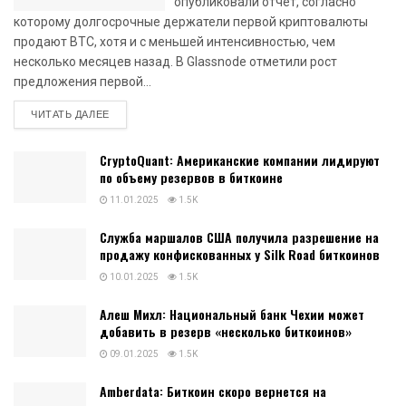
опубликовали отчет, согласно
которому долгосрочные держатели первой криптовалюты
продают BTC, хотя и с меньшей интенсивностью, чем
несколько месяцев назад. В Glassnode отметили рост
предложения первой...
DETAILS
ЧИТАТЬ ДАЛЕЕ
CryptoQuant: Американские компании лидируют
по объему резервов в биткоине
11.01.2025
1.5K
Служба маршалов США получила разрешение на
продажу конфискованных у Silk Road биткоинов
10.01.2025
1.5K
Алеш Михл: Национальный банк Чехии может
добавить в резерв «несколько биткоинов»
09.01.2025
1.5K
Amberdata: Биткоин скоро вернется на