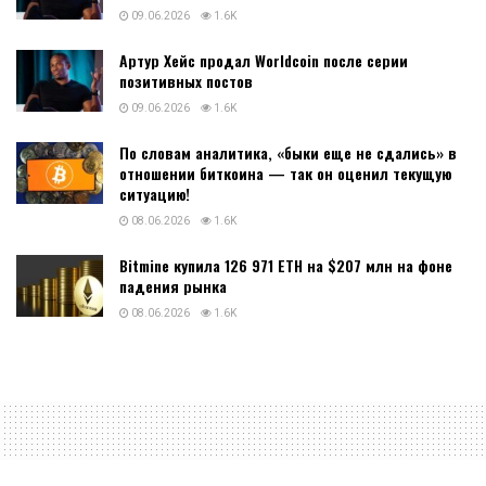
09.06.2026
1.6K
Артур Хейс продал Worldcoin после серии
позитивных постов
09.06.2026
1.6K
По словам аналитика, «быки еще не сдались» в
отношении биткоина — так он оценил текущую
ситуацию!
08.06.2026
1.6K
Bitmine купила 126 971 ETH на $207 млн на фоне
падения рынка
08.06.2026
1.6K