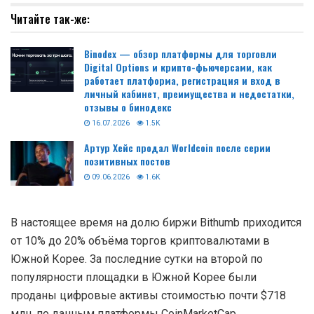
Читайте так-же:
Binodex — обзор платформы для торговли
Digital Options и крипто-фьючерсами, как
работает платформа, регистрация и вход в
личный кабинет, преимущества и недостатки,
отзывы о бинодекс
16.07.2026
1.5K
Артур Хейс продал Worldcoin после серии
позитивных постов
09.06.2026
1.6K
В настоящее время на долю биржи Bithumb приходится
от 10% до 20% объёма торгов криптовалютами в
Южной Корее. За последние сутки на второй по
популярности площадки в Южной Корее были
проданы цифровые активы стоимостью почти $718
млн, по данным платформы CoinMarketCap.