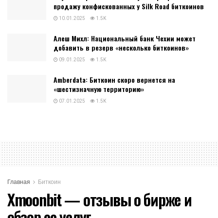
продажу конфискованных у Silk Road биткоинов
10.01.2025
1.5K
Алеш Михл: Национальный банк Чехии может
добавить в резерв «несколько биткоинов»
09.01.2025
1.5K
Amberdata: Биткоин скоро вернется на
«шестизначную территорию»
07.01.2025
1.5K
Главная
Биткоин
Xmoonbit — отзывы о бирже и
обзор ее услуг