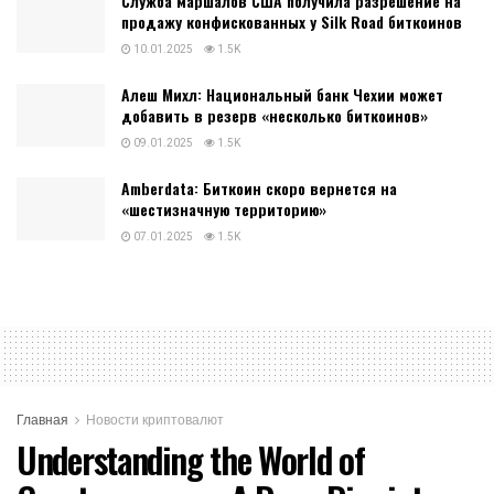
Служба маршалов США получила разрешение на
продажу конфискованных у Silk Road биткоинов
10.01.2025
1.5K
Алеш Михл: Национальный банк Чехии может
добавить в резерв «несколько биткоинов»
09.01.2025
1.5K
Amberdata: Биткоин скоро вернется на
«шестизначную территорию»
07.01.2025
1.5K
Главная
Новости криптовалют
Understanding the World of