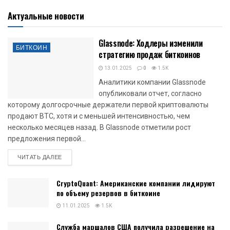
Актуальные новости
Glassnode: Ходлеры изменили
БИТКОИН
стратегию продаж биткоинов
13.01.2025
0
1.5K
Аналитики компании Glassnode
опубликовали отчет, согласно
которому долгосрочные держатели первой криптовалюты
продают BTC, хотя и с меньшей интенсивностью, чем
несколько месяцев назад. В Glassnode отметили рост
предложения первой...
DETAILS
ЧИТАТЬ ДАЛЕЕ
CryptoQuant: Американские компании лидируют
по объему резервов в биткоине
11.01.2025
1.5K
Служба маршалов США получила разрешение на