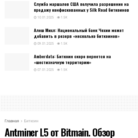
Служба маршалов США получила разрешение на
продажу конфискованных у Silk Road биткоинов
10.01.2025
1.5K
Алеш Михл: Национальный банк Чехии может
добавить в резерв «несколько биткоинов»
09.01.2025
1.5K
Amberdata: Биткоин скоро вернется на
«шестизначную территорию»
07.01.2025
1.5K
Главная
Биткоин
Antminer L5 от Bitmain. Обзор