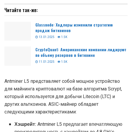
Читайте так-же:
Glassnode: Ходлеры изменили стратегию
продаж биткоинов
13.01.2025
1.5K
CryptoQuant: Американские компании лидируют
по объему резервов в биткоине
11.01.2025
1.5K
Antminer L5 представляет собой мощное устройство
для майнинга криптовалют на базе алгоритма Scrypt,
который используется для добычи Litecoin (LTC) и
других альткоинов. ASIC-майнер обладает
следующими характеристиками:
Хэшрейт:
Antminer L5 предлагает впечатляющую
производительность с хэшрейтом до 4.8 GH/s