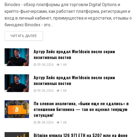
Binodex - обзор платформы для торговли Digital Options и
крипто-фьючерсами, как работает платформа, регистрация и
вход в личный кабинет, преимущества и недостатки, отзывы о
бинодекс Binodex - это...
DETAILS
ЧИТАТЬ ДАЛЕЕ
Артур Хейс продал Worldcoin после серии
позитивных постов
09.06.2026
1.6K
Артур Хейс продал Worldcoin после серии
позитивных постов
09.06.2026
1.6K
По словам аналитика, «быки еще не сдались» в
отношении биткоина — так он оценил текущую
ситуацию!
08.06.2026
1.6K
Bitmine купила 126 971 ETH на $207 млн на фоне