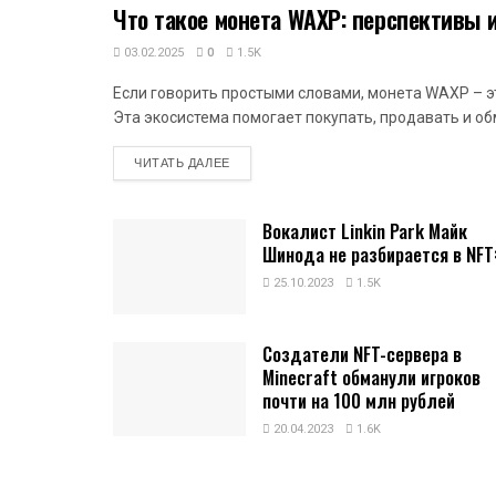
Что такое монета WAXP: перспективы 
NFT
03.02.2025
0
1.5K
Если говорить простыми словами, монета WAXP – э
Эта экосистема помогает покупать, продавать и об
DETAILS
ЧИТАТЬ ДАЛЕЕ
Вокалист Linkin Park Майк
Шинода не разбирается в NFT
25.10.2023
1.5K
Создатели NFT-сервера в
Minecraft обманули игроков
почти на 100 млн рублей
20.04.2023
1.6K