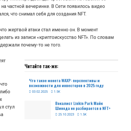
на частной вечеринке. В Сети появилось видео
лся, что снимал себя для создания NFT.
что жертвой атаки стал именно он. В момент
делать из записи «криптоискусство NFT». По словам
задержали почему-то не того.
тят
Читайте так-же:
Что такое монета WAXP: перспективы и
 что
возможности для инвесторов в 2025 году
-либо
03.02.2025
1.5K
х
Вокалист Linkin Park Майк
ул стул
Шинода не разбирается в NFT>
ва
25.10.2023
1.5K