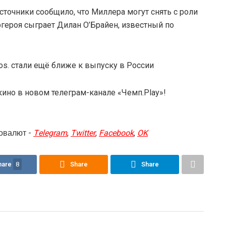
сточники сообщило, что Миллера могут снять с роли
героя сыграет Дилан О’Брайен, известный по
s. стали ещё ближе к выпуску в России
ино в новом телеграм-канале «Чемп.Play»!
овалют -
Telegram
,
Twitter
,
Facebook
,
OK
hare
8
Share
Share