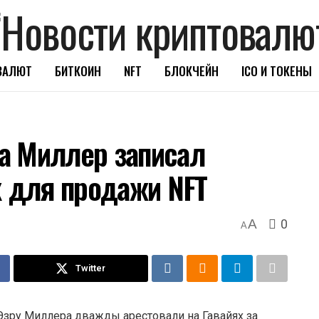
ВАЛЮТ
БИТКОИН
NFT
БЛОКЧЕЙН
ICO И ТОКЕНЫ
а Миллер записал
х для продажи NFT
0
A
A
Twitter
Эзру Миллера дважды арестовали на Гавайях за