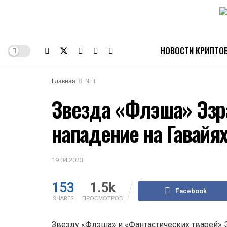
НОВОСТИ КРИПТО
Главная
NFT
Звезда «Флэша» Эзр
нападение на Гавайя
19.04.2023
153
1.5k
Facebook
SHARES
ПРОСМОТРОВ
Звезду «Флэша» и «Фантастических тварей» 