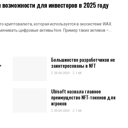
и возможности для инвесторов в 2025 году
то криптовалюта, которая используется в экосистеме WAX.
менивать цифровые активы hive. Пример таких активов –...
Большинство разработчиков не
>
заинтересованы в NFT
20.04.2023
1.6K
Ubisoft назвала главное
преимущество NFT-токенов для
игроков
20.04.2023
1.6K