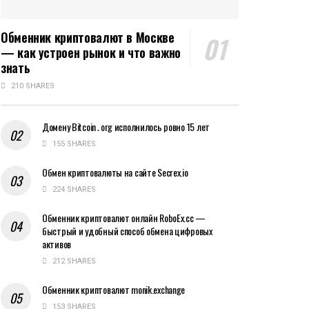
Обменник криптовалют в Москве
— как устроен рынок и что важно
знать
210 SHARES
Домену Bitcoin․org исполнилось ровно 15 лет
155 SHARES
Обмен криптовалюты на сайте Secrex.io
224 SHARES
Обменник криптовалют онлайн RoboEx.cc —
быстрый и удобный способ обмена цифровых
активов
212 SHARES
Обменник криптовалют monik.exchange
153 SHARES