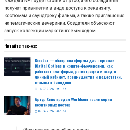
Каждый NFT будет стоить от $100, а его обладатели
получат привилегии в виде доступа к реквизиту,
костюмам и саундтреку фильма, а также приглашение
на тематические вечеринки. Создатели объясняют
запуск коллекции маркетинговым ходом.
Читайте так-же:
Binodex — обзор платформы для торговли
Digital Options и крипто-фьючерсами, как
работает платформа, регистрация и вход в
личный кабинет, преимущества и недостатки,
отзывы о бинодекс
16.07.2026
1.5K
Артур Хейс продал Worldcoin после серии
позитивных постов
09.06.2026
1.6K