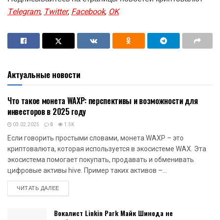
Telegram
,
Twitter
,
Facebook
,
OK
Актуальные новости
Что такое монета WAXP: перспективы и возможности для
NFT
инвесторов в 2025 году
03.02.2025
0
1.5K
Если говорить простыми словами, монета WAXP – это
криптовалюта, которая используется в экосистеме WAX. Эта
экосистема помогает покупать, продавать и обменивать
цифровые активы hive. Пример таких активов –...
DETAILS
ЧИТАТЬ ДАЛЕЕ
Вокалист Linkin Park Майк Шинода не