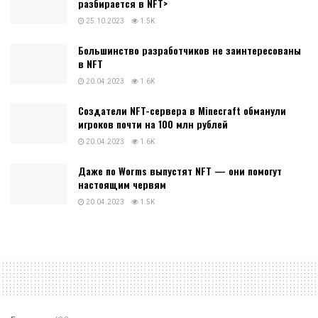
разбирается в NFT>
25.10.2023
1.5K
Большинство разработчиков не заинтересованы
в NFT
20.04.2023
1.6K
Создатели NFT-сервера в Minecraft обманули
игроков почти на 100 млн рублей
20.04.2023
1.6K
Даже по Worms выпустят NFT — они помогут
настоящим червям
20.04.2023
1.5K