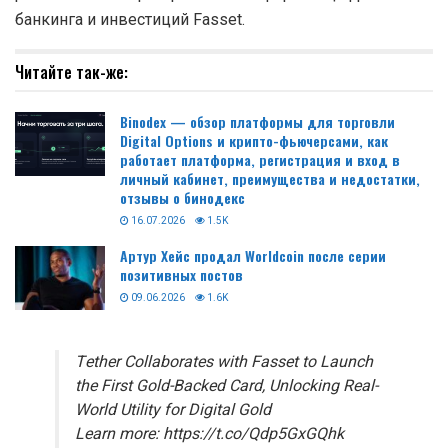
банкинга и инвестиций Fasset.
Читайте так-же:
Binodex — обзор платформы для торговли
Digital Options и крипто-фьючерсами, как
работает платформа, регистрация и вход в
личный кабинет, преимущества и недостатки,
отзывы о бинодекс
16.07.2026
1.5K
Артур Хейс продал Worldcoin после серии
позитивных постов
09.06.2026
1.6K
Tether Collaborates with Fasset to Launch
the First Gold-Backed Card, Unlocking Real-
World Utility for Digital Gold
Learn more: https://t.co/Qdp5GxGQhk