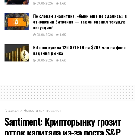
09.06.2026
1.6K
По словам аналитика, «быки еще не сдались» в
отношении биткоина — так он оценил текущую
ситуацию!
08.06.2026
1.6K
Bitmine купила 126 971 ETH на $207 млн на фоне
падения рынка
08.06.2026
1.6K
Главная
Новости криптовалют
Santiment: Крипторынку грозит
отток капитала из-за роста S&P