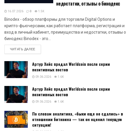
недостатки, отзывы о бинодекс
16.07.2026
0
1.5K
Binodex - обзор платформы для торговли Digital Options и
крипто-фьючерсами, как работает платформа, регистрация и
вход в личный кабинет, преимущества и недостатки, отзывы о
бинодекс Binodex - это...
DETAILS
ЧИТАТЬ ДАЛЕЕ
Артур Хейс продал Worldcoin после серии
позитивных постов
09.06.2026
1.6K
Артур Хейс продал Worldcoin после серии
позитивных постов
09.06.2026
1.6K
По словам аналитика, «быки еще не сдались» в
отношении биткоина — так он оценил текущую
ситуацию!