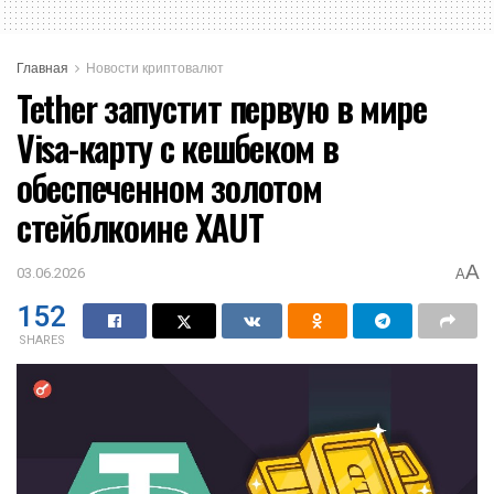
Главная
Новости криптовалют
Tether запустит первую в мире
Visa-карту с кешбеком в
обеспеченном золотом
стейблкоине XAUT
A
03.06.2026
A
152
SHARES