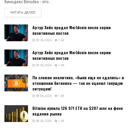
бинодекс Binodex - это...
DETAILS
ЧИТАТЬ ДАЛЕЕ
Артур Хейс продал Worldcoin после серии
позитивных постов
09.06.2026
1.6K
Артур Хейс продал Worldcoin после серии
позитивных постов
09.06.2026
1.6K
По словам аналитика, «быки еще не сдались» в
отношении биткоина — так он оценил текущую
ситуацию!
08.06.2026
1.6K
Bitmine купила 126 971 ETH на $207 млн на фоне
падения рынка
08.06.2026
1.6K