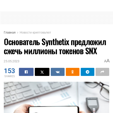
Главная
Новости криптовалют
Основатель Synthetix предложил
сжечь миллионы токенов SNX
A
25.05.2023
A
153
SHARES