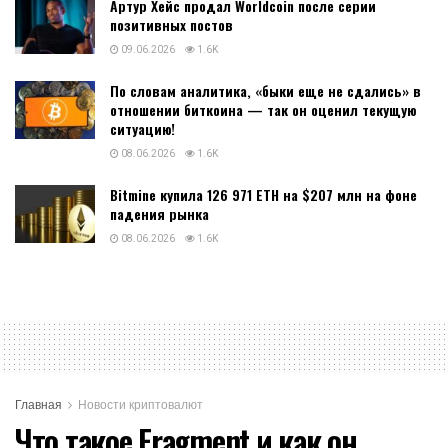
Артур Хейс продал Worldcoin после серии
позитивных постов
09.06.2026
1.6K
По словам аналитика, «быки еще не сдались» в
отношении биткоина — так он оценил текущую
ситуацию!
08.06.2026
1.6K
Bitmine купила 126 971 ETH на $207 млн на фоне
падения рынка
08.06.2026
1.6K
Главная
Новости криптовалют
Что такое Fragment и как он