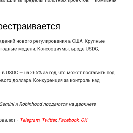
о вышли за пределы пилотных проектов — компания
рестраивается
уждений нового регулирования в США. Крупные
ыгодные модели. Консорциумы, вроде USDG,
в USDC — на 365% за год, что может поставить под
вого доллара. Конкуренция за контроль над
Gemini и Robinhood продаются на даркнете
овалют -
Telegram
,
Twitter
,
Facebook
,
OK