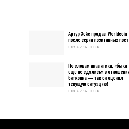
Артур Хейс продал Worldcoin
после серии позитивных пост
09.06.2026
1.6K
По словам аналитика, «быки
еще не сдались» в отношени
биткоина — так он оценил
текущую ситуацию!
08.06.2026
1.6K