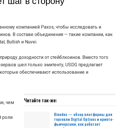
т шаг в сторону
данному компанией Paxos, чтобы исследовать и
нов. В составе объединения — такие компании, как
al, Bullish и Nuvei.
 природу доходности от стейблкоинов. Вместо того
т резервов шел только эмитенту, USDG предлагает
 которые обеспечивают использование и
Читайте так-же:
ше, чем
Binodex — обзор платформы для
й роли
торговли Digital Options и крипто-
фьючерсами, как работает