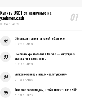
Купить USDT за наличные на
yaobmen.cash
152 SHARES
Обмен криптовалюты на сайте Secrex.io
225 SHARES
Обменник криптовалют в Москве — как устроен
рынок и что важно знать
211 SHARES
Биткоин-майнеры нашли «золотую жилу»
165 SHARES
Тиктокер заложил дом, чтобы вложить все в XRP
159 SHARES