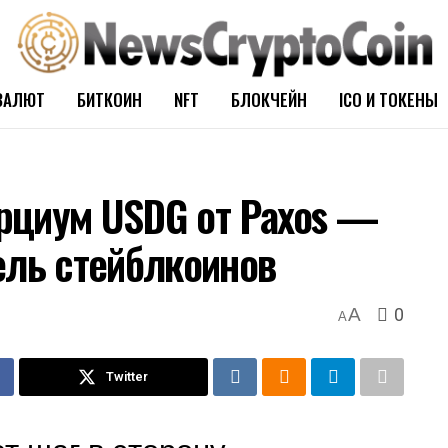
ВАЛЮТ
БИТКОИН
NFT
БЛОКЧЕЙН
ICO И ТОКЕНЫ
орциум USDG от Paxos —
ель стейблкоинов
0
A
A
Twitter