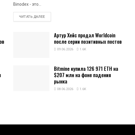
Binodex - это...
DETAILS
ЧИТАТЬ ДАЛЕЕ
Артур Хейс продал Worldcoin
ов
после серии позитивных постов
09.06.2026
1.6K
Bitmine купила 126 971 ETH на
и
$207 млн на фоне падения
рынка
08.06.2026
1.6K