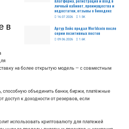
платформа, регистрация и вход в
личный кабинет, преимущества и
недостатки, отзывы о бинодекс
16.07.2026
1.5K
е в
Артур Хейс продал Worldcoin после
серии позитивных постов
09.06.2026
1.6K
а
для
 ставку на более открытую модель — с совместным
, способную объединить банки, биржи, платёжные
т доступ к доходности от резервов, если
волит использовать криптовалюту для платежей