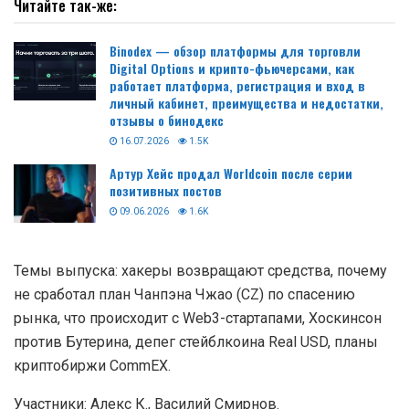
Читайте так-же:
Binodex — обзор платформы для торговли
Digital Options и крипто-фьючерсами, как
работает платформа, регистрация и вход в
личный кабинет, преимущества и недостатки,
отзывы о бинодекс
16.07.2026
1.5K
Артур Хейс продал Worldcoin после серии
позитивных постов
09.06.2026
1.6K
Темы выпуска: хакеры возвращают средства, почему
не сработал план Чанпэна Чжао (CZ) по спасению
рынка, что происходит c Web3-стартапами, Хоскинсон
против Бутерина, депег стейблкоина Real USD, планы
криптобиржи CommEX.
Участники: Алекс К., Василий Смирнов.