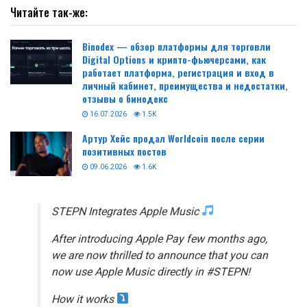
Читайте так-же:
Binodex — обзор платформы для торговли
Digital Options и крипто-фьючерсами, как
работает платформа, регистрация и вход в
личный кабинет, преимущества и недостатки,
отзывы о бинодекс
16.07.2026
1.5K
Артур Хейс продал Worldcoin после серии
позитивных постов
09.06.2026
1.6K
STEPN Integrates Apple Music
After introducing Apple Pay few months ago,
we are now thrilled to announce that you can
now use Apple Music directly in #STEPN!
How it works