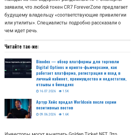
заявили, что любой токен CR7 ForeverZone предлагает
будущему владельцу «соответствующие привилегии
или утилиты». Специалисты подробно рассказали о
чем идет речь.
Читайте так-же:
Binodex — обзор платформы для торговли
Digital Options и крипто-фьючерсами, как
работает платформа, регистрация и вход в
личный кабинет, преимущества и недостатки,
отзывы о бинодекс
16.07.2026
1.5K
Артур Хейс продал Worldcoin после серии
позитивных постов
09.06.2026
1.6K
Инвесторы могут выиграть Golden Ticket NFT. Это