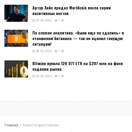
Артур Хейс продал Worldcoin после серии
позитивных постов
09.06.2026
1.6K
По словам аналитика, «быки еще не сдались» в
отношении биткоина — так он оценил текущую
ситуацию!
08.06.2026
1.6K
Bitmine купила 126 971 ETH на $207 млн на фоне
падения рынка
08.06.2026
1.6K
Главная
Новости криптовалют