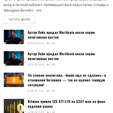
вход в личный кабинет, преимущества и недостатки, отзывы о
бинодекс Binodex - это...
DETAILS
ЧИТАТЬ ДАЛЕЕ
Артур Хейс продал Worldcoin после серии
позитивных постов
09.06.2026
1.6K
Артур Хейс продал Worldcoin после серии
позитивных постов
09.06.2026
1.6K
По словам аналитика, «быки еще не сдались» в
отношении биткоина — так он оценил текущую
ситуацию!
08.06.2026
1.6K
Bitmine купила 126 971 ETH на $207 млн на фоне
падения рынка
08.06.2026
1.6K