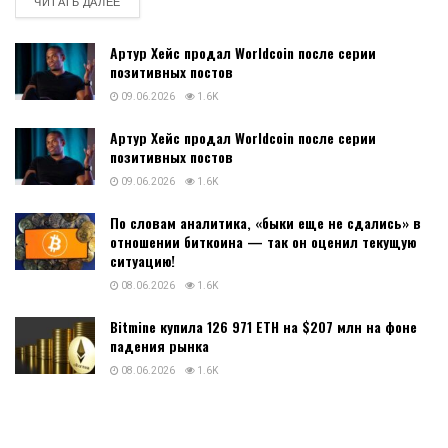
DETAILS
ЧИТАТЬ ДАЛЕЕ
Артур Хейс продал Worldcoin после серии
позитивных постов
09.06.2026
1.6K
Артур Хейс продал Worldcoin после серии
позитивных постов
09.06.2026
1.6K
По словам аналитика, «быки еще не сдались» в
отношении биткоина — так он оценил текущую
ситуацию!
08.06.2026
1.6K
Bitmine купила 126 971 ETH на $207 млн на фоне
падения рынка
08.06.2026
1.6K