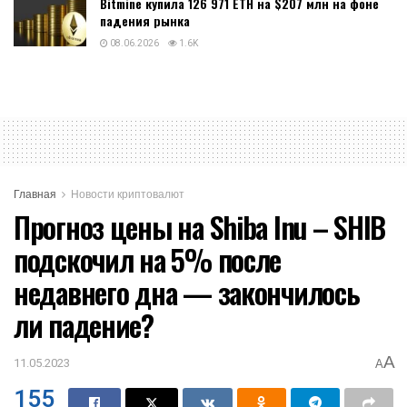
Bitmine купила 126 971 ETH на $207 млн на фоне
падения рынка
08.06.2026
1.6K
Главная
Новости криптовалют
Прогноз цены на Shiba Inu – SHIB
подскочил на 5% после
недавнего дна — закончилось
ли падение?
A
11.05.2023
A
155