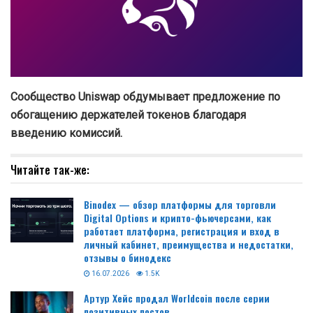
Сообщество Uniswap обдумывает предложение по
обогащению держателей токенов благодаря
введению комиссий.
Читайте так-же:
Binodex — обзор платформы для торговли
Digital Options и крипто-фьючерсами, как
работает платформа, регистрация и вход в
личный кабинет, преимущества и недостатки,
отзывы о бинодекс
16.07.2026
1.5K
Артур Хейс продал Worldcoin после серии
позитивных постов