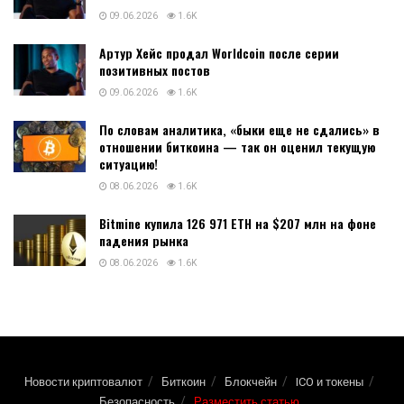
09.06.2026
1.6K
Артур Хейс продал Worldcoin после серии
позитивных постов
09.06.2026
1.6K
По словам аналитика, «быки еще не сдались» в
отношении биткоина — так он оценил текущую
ситуацию!
08.06.2026
1.6K
Bitmine купила 126 971 ETH на $207 млн на фоне
падения рынка
08.06.2026
1.6K
Новости криптовалют
Биткоин
Блокчейн
ICO и токены
Безопасность
Разместить статью