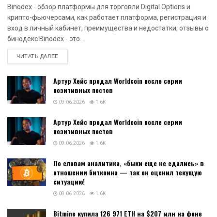
Binodex - обзор платформы для торговли Digital Options и
крипто-фьючерсами, как работает платформа, регистрация и
вход в личный кабинет, преимущества и недостатки, отзывы о
бинодекс Binodex - это...
DETAILS
ЧИТАТЬ ДАЛЕЕ
Артур Хейс продал Worldcoin после серии
позитивных постов
09.06.2026
1.6K
Артур Хейс продал Worldcoin после серии
позитивных постов
09.06.2026
1.6K
По словам аналитика, «быки еще не сдались» в
отношении биткоина — так он оценил текущую
ситуацию!
08.06.2026
1.6K
Bitmine купила 126 971 ETH на $207 млн на фоне