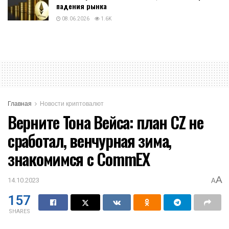
падения рынка
08.06.2026
1.6K
Главная
Новости криптовалют
Верните Тона Вейса: план CZ не
сработал, венчурная зима,
знакомимся с CommEX
A
14.10.2023
A
157
SHARES