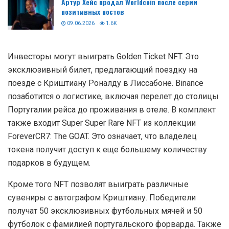
Артур Хейс продал Worldcoin после серии
позитивных постов
09.06.2026
1.6K
Инвесторы могут выиграть Golden Ticket NFT. Это
эксклюзивный билет, предлагающий поездку на
поезде с Криштиану Роналду в Лиссабоне. Binance
позаботится о логистике, включая перелет до столицы
Португалии рейса до проживания в отеле. В комплект
также входит Super Super Rare NFT из коллекции
ForeverCR7: The GOAT. Это означает, что владелец
токена получит доступ к еще большему количеству
подарков в будущем.
Кроме того NFT позволят выиграть различные
сувениры с автографом Криштиану. Победители
получат 50 эксклюзивных футбольных мячей и 50
футболок с фамилией португальского форварда. Также