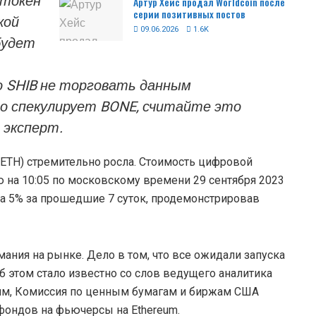
 токен
Артур Хейс продал Worldcoin после
серии позитивных постов
кой
09.06.2026
1.6K
будет
 SHIB не торговать данным
о спекулирует BONE, считайте это
 эксперт.
(ETH) стремительно росла. Стоимость цифровой
ю на 10:05 по московскому времени 29 сентября 2023
на 5% за прошедшие 7 суток, продемонстрировав
ания на рынке. Дело в том, что все ожидали запуска
б этом стало известно со слов ведущего аналитика
иям, Комиссия по ценным бумагам и биржам США
фондов на фьючерсы на Ethereum.