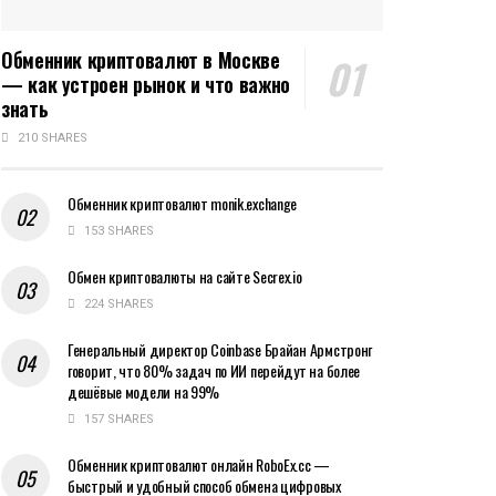
Обменник криптовалют в Москве
— как устроен рынок и что важно
знать
210 SHARES
Обменник криптовалют monik.exchange
153 SHARES
Обмен криптовалюты на сайте Secrex.io
224 SHARES
Генеральный директор Coinbase Брайан Армстронг
говорит, что 80% задач по ИИ перейдут на более
дешёвые модели на 99%
157 SHARES
Обменник криптовалют онлайн RoboEx.cc —
быстрый и удобный способ обмена цифровых