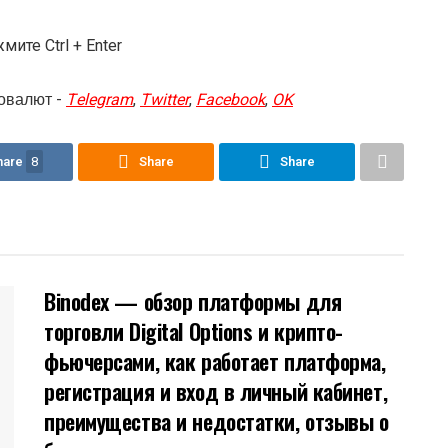
ите Ctrl + Enter
овалют -
Telegram
,
Twitter
,
Facebook
,
OK
hare
8
Share
Share
Binodex — обзор платформы для
торговли Digital Options и крипто-
фьючерсами, как работает платформа,
регистрация и вход в личный кабинет,
преимущества и недостатки, отзывы о