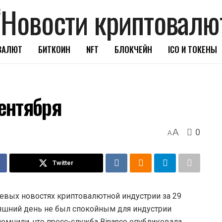
ВАЛЮТ
БИТКОИН
NFT
БЛОКЧЕЙН
ICO И ТОКЕНЫ
сентября
0
A
A
Twitter
чевых новостях криптовалютной индустрии за 29
дняшний день не был спокойным для индустрии
омнили, что пресс-служба Binance опубликовала