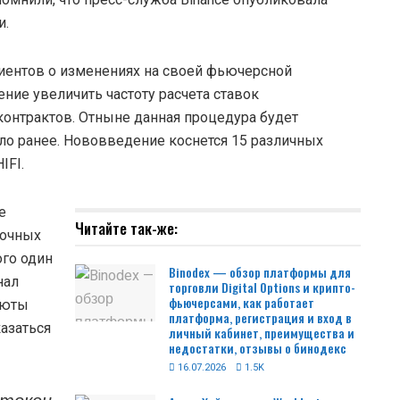
и.
иентов о изменениях на своей фьючерсной
ние увеличить частоту расчета ставок
онтрактов. Отныне данная процедура будет
ыло ранее. Нововведение коснется 15 различных
IFI.
е
Читайте так-же:
рочных
ого один
Binodex — обзор платформы для
нал
торговли Digital Options и крипто-
фьючерсами, как работает
люты
платформа, регистрация и вход в
азаться
личный кабинет, преимущества и
недостатки, отзывы о бинодекс
16.07.2026
1.5K