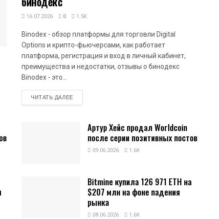
бинодекс
16.07.2026
0
1.5K
Binodex - обзор платформы для торговли Digital
Options и крипто-фьючерсами, как работает
платформа, регистрация и вход в личный кабинет,
преимущества и недостатки, отзывы о бинодекс
Binodex - это...
DETAILS
ЧИТАТЬ ДАЛЕЕ
Артур Хейс продал Worldcoin
ов
после серии позитивных постов
09.06.2026
1.6K
Bitmine купила 126 971 ETH на
и
$207 млн на фоне падения
рынка
08.06.2026
1.6K