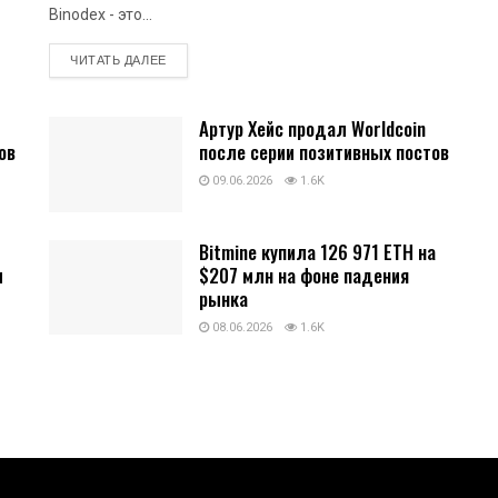
Binodex - это...
DETAILS
ЧИТАТЬ ДАЛЕЕ
Артур Хейс продал Worldcoin
ов
после серии позитивных постов
09.06.2026
1.6K
Bitmine купила 126 971 ETH на
и
$207 млн на фоне падения
рынка
08.06.2026
1.6K