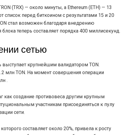
TRON (TRX) — около минуты, а Ethereum (ETH) — 13
ают список перед биткоином с результатами 15 и 20
 TON стал возможен благодаря внедрению
я блока теперь составляет порядка 400 миллисекунд.
ении сетью
рь выступает крупнейшим валидатором TON.
2.2 млн TON. На момент совершения операции
лн .
аг как создание противовеса другим крупным
титуциональным участникам присоединяться к пулу
ации сети.
которого составляет около 20%, привела к росту