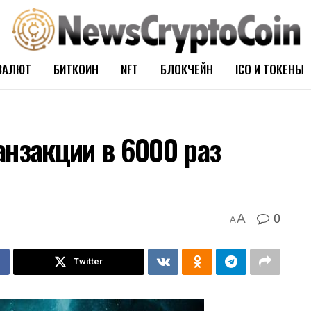
ВАЛЮТ
БИТКОИН
NFT
БЛОКЧЕЙН
ICO И ТОКЕНЫ
анзакции в 6000 раз
0
A
A
Twitter