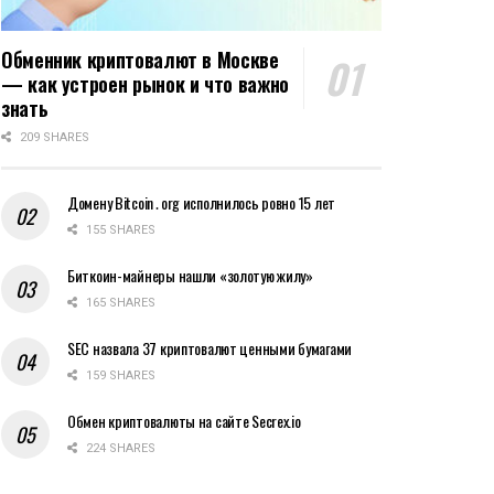
Обменник криптовалют в Москве
— как устроен рынок и что важно
знать
209 SHARES
Домену Bitcoin․org исполнилось ровно 15 лет
155 SHARES
Биткоин-майнеры нашли «золотую жилу»
165 SHARES
SEC назвала 37 криптовалют ценными бумагами
159 SHARES
Обмен криптовалюты на сайте Secrex.io
224 SHARES