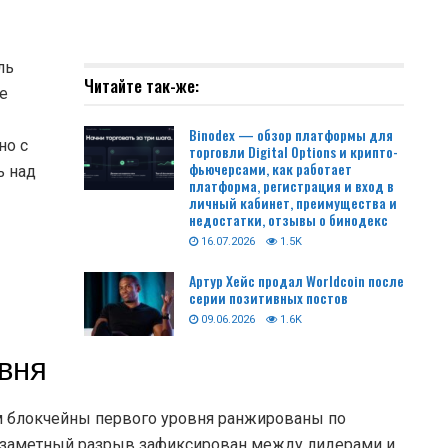
ль
Читайте так-же:
е
Binodex — обзор платформы для
но с
торговли Digital Options и крипто-
фьючерсами, как работает
ь над
платформа, регистрация и вход в
личный кабинет, преимущества и
недостатки, отзывы о бинодекс
16.07.2026
1.5K
Артур Хейс продал Worldcoin после
серии позитивных постов
09.06.2026
1.6K
вня
ом блокчейны первого уровня ранжированы по
 заметный разрыв зафиксирован между лидерами и