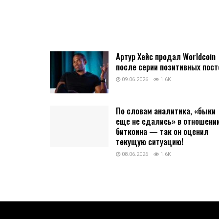
Артур Хейс продал Worldcoin
после серии позитивных пост
09.06.2026
1.6K
По словам аналитика, «быки
еще не сдались» в отношени
биткоина — так он оценил
текущую ситуацию!
08.06.2026
1.6K