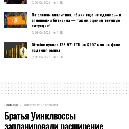
09.06.2026
1.6K
По словам аналитика, «быки еще не сдались» в
отношении биткоина — так он оценил текущую
ситуацию!
08.06.2026
1.6K
Bitmine купила 126 971 ETH на $207 млн на фоне
падения рынка
08.06.2026
1.6K
Главная
Новости криптовалют
Братья Уинклвоссы
запланировали расширение