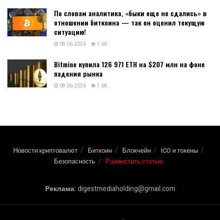
По словам аналитика, «быки еще не сдались» в
отношении биткоина — так он оценил текущую
ситуацию!
08.06.2026
1.6K
Bitmine купила 126 971 ETH на $207 млн на фоне
падения рынка
08.06.2026
1.6K
Новости криптовалют
Биткоин
Блокчейн
ICO и токены
Безопасность
Разместить статью
Реклама:
digestmediaholding@gmail.com