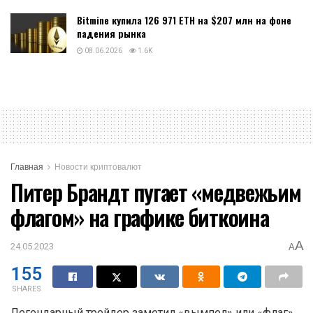
Bitmine купила 126 971 ETH на $207 млн на фоне
падения рынка
08.06.2026
1.6K
Главная
Новости криптовалют
Питер Брандт пугает «медвежьим
флагом» на графике биткоина
A
24.05.2023
A
155
SHARES
Легендарный трейдер заметил «вымпел» или «флаг»