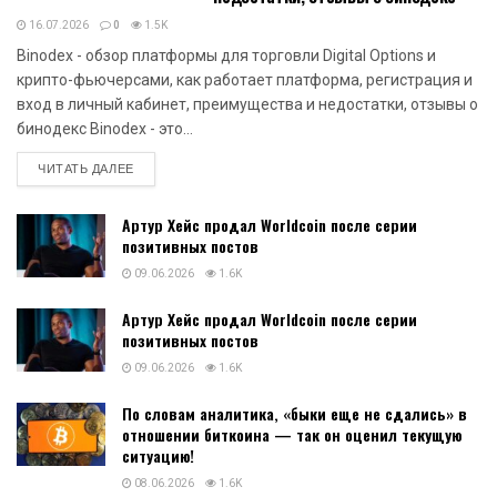
16.07.2026
0
1.5K
Binodex - обзор платформы для торговли Digital Options и
крипто-фьючерсами, как работает платформа, регистрация и
вход в личный кабинет, преимущества и недостатки, отзывы о
бинодекс Binodex - это...
DETAILS
ЧИТАТЬ ДАЛЕЕ
Артур Хейс продал Worldcoin после серии
позитивных постов
09.06.2026
1.6K
Артур Хейс продал Worldcoin после серии
позитивных постов
09.06.2026
1.6K
По словам аналитика, «быки еще не сдались» в
отношении биткоина — так он оценил текущую
ситуацию!
08.06.2026
1.6K