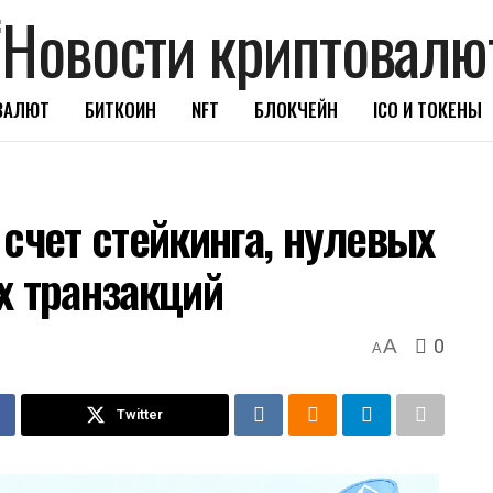
ВАЛЮТ
БИТКОИН
NFT
БЛОКЧЕЙН
ICO И ТОКЕНЫ
счет стейкинга, нулевых
х транзакций
0
A
A
Twitter