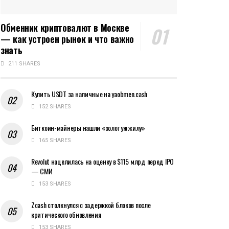
Обменник криптовалют в Москве
— как устроен рынок и что важно
знать
211 SHARES
Купить USDT за наличные на yaobmen.cash
152 SHARES
Биткоин-майнеры нашли «золотую жилу»
165 SHARES
Revolut нацелилась на оценку в $115 млрд перед IPO
— СМИ
153 SHARES
Zcash столкнулся с задержкой блоков после
критического обновления
153 SHARES