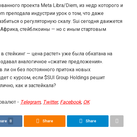
нного проекта Meta Libra/Diem, из недр которого и
m преподала индустрии урок о том, что даже
збиться о регуляторную скалу. Sui сегодня движется
, Африка, стейблкоины — но с иным стартовым
 стейкинг — цена растет» уже была обкатана на
оздавал аналогичное «сжатие предложения».
чив ли он без постоянного притока новых
ет с курсом, если $SUI Group Holdings решит
лично, как и застейкала?
овалют -
Telegram
,
Twitter
,
Facebook
,
OK
hare
8
Share
Share