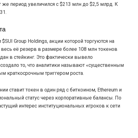
 же период увеличился с $213 млн до $2,5 млрд. К
31.
та
SUI Group Holdings, акции которой торгуются на
 весь её резерв в размере более 108 млн токенов
дан в стейкинг. Это фактически вывело
создало то, что аналитики называют «существенным
м краткосрочным триггером роста.
ии ставит токен в один ряд с биткоином, Ethereum и
ональный статус через корпоративные балансы. По
астущий интерес институциональных игроков к сети