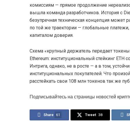
комиссиям — прямое продолжение нереализова
вышла команда разработчиков. История с Die
безупречная техническая концепция может ра
по той же траектории — глобальные платежи
капиталом доверия.
Схема «крупный держатель передает токены в
Ethereum: институциональный стейкинг ETH с
Интрига, однако, не в росте — а в том, устой
институциональных покупателей. Что произойд
расстейкать свои 108 млн токенов так же пуб
Подписывайтесь на страницы новостей крипт
Share
61
Tweet
38
S