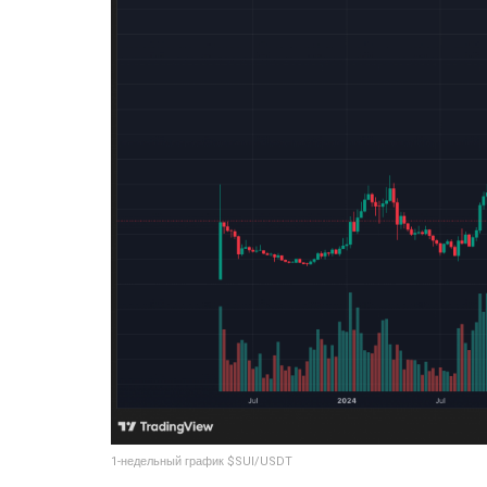
1-недельный график $SUI/USDT