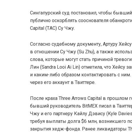
Сингапурский суд постановил, чтобы бывший
публично оскорблять сооснователя обанкрот
Capital (ТAC) Су Чжу.
Согласно судебному документу, Артуру Хейсу
в отношении Су Чжу (Su Zhu), а также испо
слова, которые могут стать причиной тревог
Лин (Sandra Looi Ai Lin) отметила, что Хей
и каким-либо образом контактировать с ним
через его аккаунт в Твиттере.
После краха Three Arrows Capital в прошлом г
бывший руководитель BitMEX писал в Твитте
Чжу и его партнеру Кайлу Дэвису (Kyle Davies
требуя выплаты долга $6 млн, возникшего п
закрытия хедж-фонда. Ранее ликвидаторы T