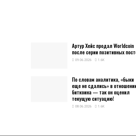
Артур Хейс продал Worldcoin
после серии позитивных пост
09.06.2026
1.6K
По словам аналитика, «быки
еще не сдались» в отношени
биткоина — так он оценил
текущую ситуацию!
08.06.2026
1.6K