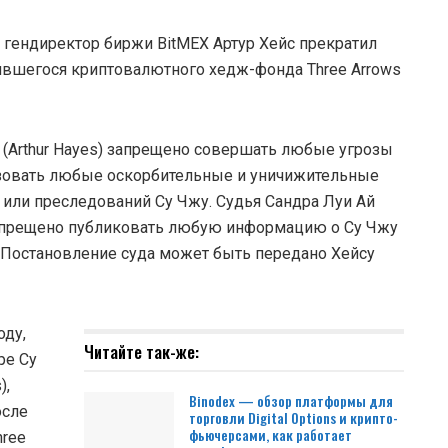
 гендиректор биржи BitMEX Артур Хейс прекратил
ившегося криптовалютного хедж-фонда Three Arrows
 (Arthur Hayes) запрещено совершать любые угрозы
льзовать любые оскорбительные и уничижительные
и или преследований Су Чжу. Судья Сандра Луи Ай
су запрещено публиковать любую информацию о Су Чжу
. Постановление суда может быть передано Хейсу
оду,
Читайте так-же:
ре Су
),
Binodex — обзор платформы для
осле
торговли Digital Options и крипто-
фьючерсами, как работает
hree