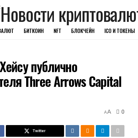
ВАЛЮТ
БИТКОИН
NFT
БЛОКЧЕЙН
ICO И ТОКЕНЫ
 Хейсу публично
еля Three Arrows Capital
0
A
A
Twitter