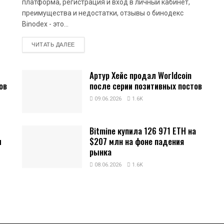
платформа, регистрация и вход в личный кабинет,
преимущества и недостатки, отзывы о бинодекс
Binodex - это...
DETAILS
ЧИТАТЬ ДАЛЕЕ
Артур Хейс продал Worldcoin
ов
после серии позитивных постов
09.06.2026
1.6K
Bitmine купила 126 971 ETH на
и
$207 млн на фоне падения
рынка
08.06.2026
1.6K