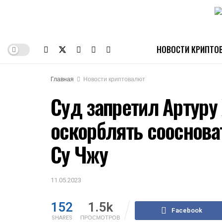
НОВОСТИ КРИПТО
Главная
Новости криптовалют
Суд запретил Артуру
оскорблять соосноват
Су Чжу
11.05.2023
152
1.5k
Facebook
SHARES
ПРОСМОТРОВ