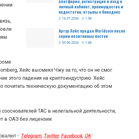
платформа, регистрация и вход в
нении
личный кабинет, преимущества и
недостатки, отзывы о бинодекс
16.07.2026
1.5K
вязь,
говли
Артур Хейс продал Worldcoin после
серии позитивных постов
ям.
09.06.2026
1.6K
Кроме
omberg, Хейс высмеял Чжу за то, что он не смог
ие этого падения на криптоиндустрию. Хейс
о почитать техническую документацию об этом
 сооснователей TAC в нелегальной деятельности,
т в ОАЭ без лицензии.
овалют -
Telegram
,
Twitter
,
Facebook
,
OK