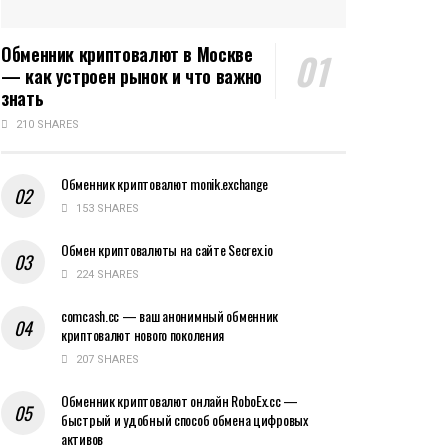
Обменник криптовалют в Москве
— как устроен рынок и что важно
знать
210 SHARES
Обменник криптовалют monik.exchange
153 SHARES
Обмен криптовалюты на сайте Secrex.io
224 SHARES
comcash.cc — ваш анонимный обменник
криптовалют нового поколения
207 SHARES
Обменник криптовалют онлайн RoboEx.cc —
быстрый и удобный способ обмена цифровых
активов