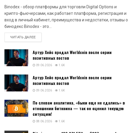
Binodex - обзор платформы для торговли Digital Options и
крипто-фьючерсами, как работает платформа, регистрация и
вход в личный кабинет, преимущества и недостатки, отзывы о
бинодекс Binodex - это...
DETAILS
ЧИТАТЬ ДАЛЕЕ
Артур Хейс продал Worldcoin после серии
позитивных постов
09.06.2026
1.6K
Артур Хейс продал Worldcoin после серии
позитивных постов
09.06.2026
1.6K
По словам аналитика, «быки еще не сдались» в
отношении биткоина — так он оценил текущую
ситуацию!
08.06.2026
1.6K