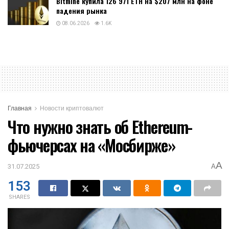
Bitmine купила 126 971 ETH на $207 млн на фоне
падения рынка
08.06.2026
1.6K
Главная
Новости криптовалют
Что нужно знать об Ethereum-
фьючерсах на «Мосбирже»
A
31.07.2025
A
153
SHARES