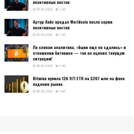
позитивных постов
09.06.2026
1.6K
Артур Хейс продал Worldcoin после серии
позитивных постов
09.06.2026
1.6K
По словам аналитика, «быки еще не сдались» в
отношении биткоина — так он оценил текущую
ситуацию!
08.06.2026
1.6K
Bitmine купила 126 971 ETH на $207 млн на фоне
падения рынка
08.06.2026
1.6K