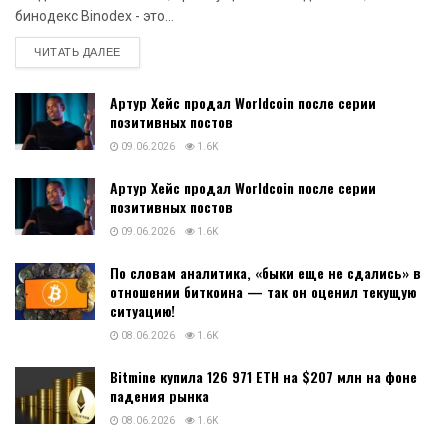
бинодекс Binodex - это...
DETAILS
ЧИТАТЬ ДАЛЕЕ
Артур Хейс продал Worldcoin после серии
позитивных постов
09.06.2026
1.6K
Артур Хейс продал Worldcoin после серии
позитивных постов
09.06.2026
1.6K
По словам аналитика, «быки еще не сдались» в
отношении биткоина — так он оценил текущую
ситуацию!
08.06.2026
1.6K
Bitmine купила 126 971 ETH на $207 млн на фоне
падения рынка
08.06.2026
1.6K