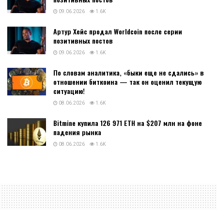
09.06.2026
1.6K
Артур Хейс продал Worldcoin после серии
позитивных постов
09.06.2026
1.6K
По словам аналитика, «быки еще не сдались» в
отношении биткоина — так он оценил текущую
ситуацию!
08.06.2026
1.6K
Bitmine купила 126 971 ETH на $207 млн на фоне
падения рынка
08.06.2026
1.6K