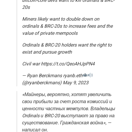
bitcoin-core devs want to kill ordinals & BRC-
20s
Miners likely want to double down on
ordinals & BRC-20s to increase fees and the
value of private mempools
Ordinals & BRC-20 holders want the right to
exist and pursue growth
Civil war https://t.co/QeoAHJpPN4
— Ryan Berckmans ryanb.eth
(@ryanberckmans) May 9, 2023
«Майнеры, вероятно, хотят увеличить
свои прибыли за счет роста комиссий и
ценности частных мемпулов. Владельцы
Ordinals и BRC-20 выступают за право на
существование. Гражданская война», —
написал он.