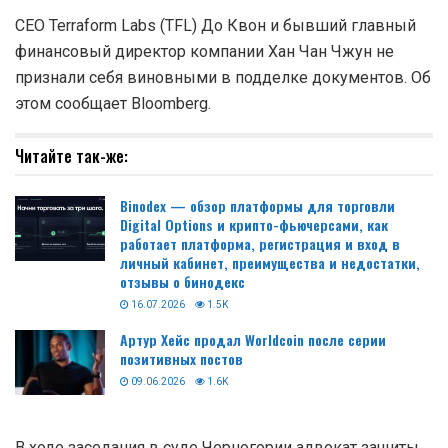
CEO Terraform Labs (TFL) До Квон и бывший главный
финансовый директор компании Хан Чан Чжун не
признали себя виновными в подделке документов. Об
этом сообщает Bloomberg.
Читайте так-же:
Binodex — обзор платформы для торговли
Digital Options и крипто-фьючерсами, как
работает платформа, регистрация и вход в
личный кабинет, преимущества и недостатки,
отзывы о бинодекс
16.07.2026
1.5K
Артур Хейс продал Worldcoin после серии
позитивных постов
09.06.2026
1.6K
В ходе заседания в суде Черногории адвокат защиты