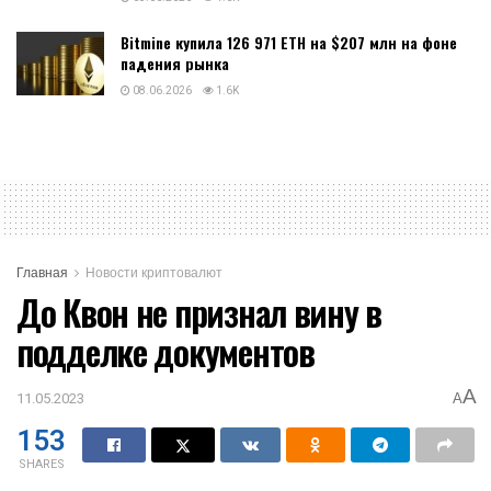
Bitmine купила 126 971 ETH на $207 млн на фоне
падения рынка
08.06.2026
1.6K
Главная
Новости криптовалют
До Квон не признал вину в
подделке документов
A
11.05.2023
A
153
SHARES