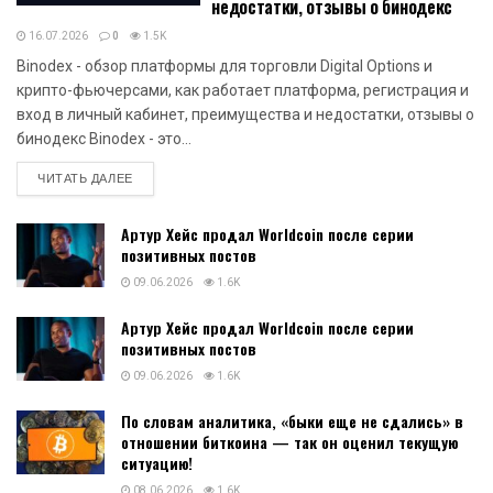
недостатки, отзывы о бинодекс
16.07.2026
0
1.5K
Binodex - обзор платформы для торговли Digital Options и
крипто-фьючерсами, как работает платформа, регистрация и
вход в личный кабинет, преимущества и недостатки, отзывы о
бинодекс Binodex - это...
DETAILS
ЧИТАТЬ ДАЛЕЕ
Артур Хейс продал Worldcoin после серии
позитивных постов
09.06.2026
1.6K
Артур Хейс продал Worldcoin после серии
позитивных постов
09.06.2026
1.6K
По словам аналитика, «быки еще не сдались» в
отношении биткоина — так он оценил текущую
ситуацию!
08.06.2026
1.6K