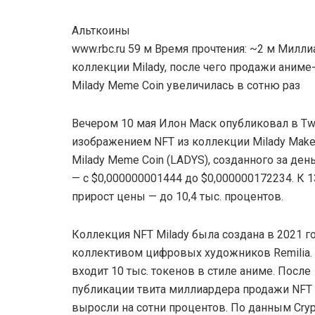
Альткоины
www.rbc.ru 59 м Время прочтения: ~2 м Мил
коллекции Milаdy, после чего продажи аниме
Milady Meme Coin увеличилась в сотню раз
Вечером 10 мая Илон Маск опубликовал в Twi
изображением NFT из коллекции Milady Maker
Milady Meme Coin (LADYS), созданного за день
— с $0,000000001444 до $0,000000172234. К 1
прирост цены — до 10,4 тыс. процентов.
Коллекция NFT Milady была создана в 2021 г
коллективом цифровых художников Remilia. 
входит 10 тыс. токенов в стиле аниме. После
публикации твита миллиардера продажи NFT
выросли на сотни процентов. По данным Cryp