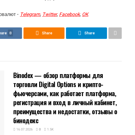
овалют -
Telegram
,
Twitter
,
Facebook
,
OK
hare
8
Share
Share
Binodex — обзор платформы для
торговли Digital Options и крипто-
фьючерсами, как работает платформа,
регистрация и вход в личный кабинет,
преимущества и недостатки, отзывы о
бинодекс
16.07.2026
0
1.5K