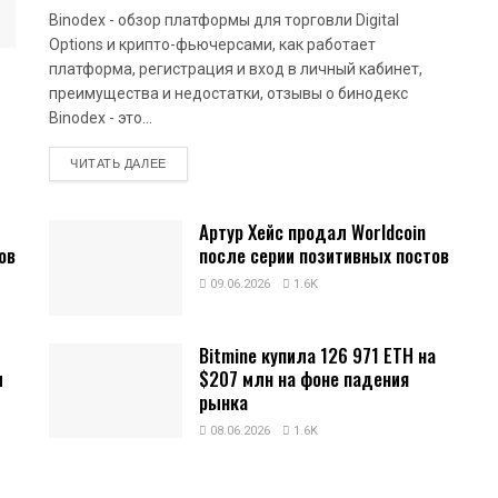
Binodex - обзор платформы для торговли Digital
Options и крипто-фьючерсами, как работает
платформа, регистрация и вход в личный кабинет,
преимущества и недостатки, отзывы о бинодекс
Binodex - это...
DETAILS
ЧИТАТЬ ДАЛЕЕ
Артур Хейс продал Worldcoin
ов
после серии позитивных постов
09.06.2026
1.6K
Bitmine купила 126 971 ETH на
и
$207 млн на фоне падения
рынка
08.06.2026
1.6K