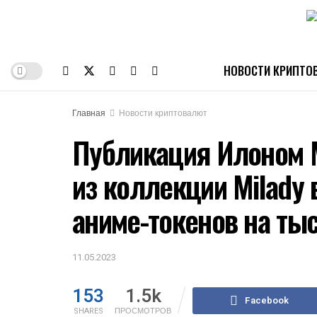
НОВОСТИ КРИПТО
Главная
Новости криптовалют
Публикация Илоном М
из коллекции Milady
аниме-токенов на ты
11.05.2023
153
1.5k
Facebook
SHARES
ПРОСМОТРОВ