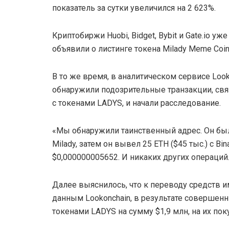
показатель за сутки увеличился на 2 623%.
Криптобиржи Huobi, Bidget, Bybit и Gate.io уже
объявили о листинге токена Milady Meme Coin
В то же время, в аналитическом сервисе Look
обнаружили подозрительные транзакции, св
с токенами LADYS, и начали расследование.
«Мы обнаружили таинственный адрес. Он был с
Milady, затем он вывел 25 ETH ($45 тыс.) с Bi
$0,000000005652. И никаких других операций.
Далее выяснилось, что к переводу средств 
данным Lookonchain, в результате совершенн
токенами LADYS на сумму $1,9 млн, на их пок