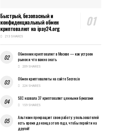
Быстрый, безопасный и
конфиденциальный обмен
криптовалют на ipay24.org
213 SHARES
Обменник криптовалют в Москве — как устроен
рынок и что важно знать
209 SHARES
Обмен криптовалюты на сайте Secrex.io
224 SHARES
SEC назвала 37 криптовалют ценными бумагами
159 SHARES
Альткоин прекращает свою работу: у пользователей
есть время до конца этого года, чтобы перейти на
другой!