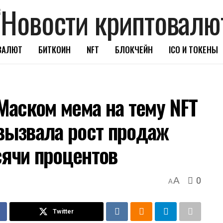
ВАЛЮТ
БИТКОИН
NFT
БЛОКЧЕЙН
ICO И ТОКЕНЫ
аском мема на тему NFT
 вызвала рост продаж
сячи процентов
0
A
A
Twitter