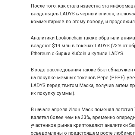
После того, как стала известна эта информац
владельцев LADYS в черный список, включая
комментариев по этому поводу, и продолжил
Аналитики Lookonchain также обратили внима
владеют $19 млн в токенах LADYS (23% от об
Ethereum с биржи KuCoin и купили LADYS.
В ходе расследования также был обнаружен е
на покупке мемных токенов Pepe (PEPE), уве
LADYS перед твитом Маска, получив затем пр
их покупку суммы).
В начале апреля Илон Маск поменял логотип T
взлетел более чем на 33%, временно оперед
участников рынка криптовалют аналитики Sa
осведомлены о предстоящем росте любимог