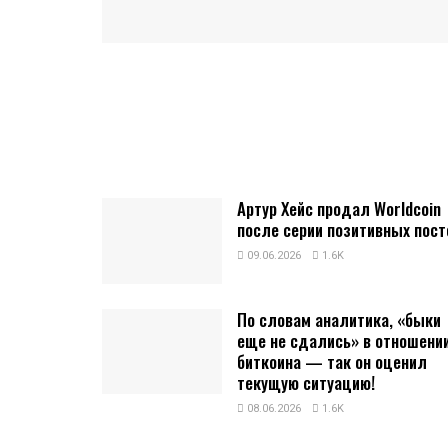
Артур Хейс продал Worldcoin
после серии позитивных пост
09.06.2026
1.6K
По словам аналитика, «быки
еще не сдались» в отношени
биткоина — так он оценил
текущую ситуацию!
08.06.2026
1.6K