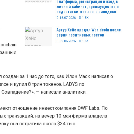
платформа, регистрация и вход в
личный кабинет, преимущества и
недостатки, отзывы о бинодекс
16.07.2026
1.5K
.
Артур Хейс продал Worldcoin после
серии позитивных постов
09.06.2026
1.6K
onchain
язанные
оздан за 1 час до того, как Илон Маск написал о
nance и купил 8 трлн токенов LADYS пo
 Совпадение?», — написали аналитики.
имеют отношение инвесткомпания DWF Labs. По
ых транзакций, на вечер 10 мая фирма владела
упку она потратила около $34 тыс.