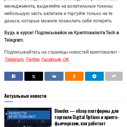
Таким образом, чтобы увидеть на счету круглую сумму
в $1 млн, нужно приобрести 232 019 487 536 PEPE. По
текущей цене в $0,000000788334 стоимость монет
составит около $182 396.
Тем не менее, криптоэнтузиастам стоит помнить о том,
что PEPE — крайне волатильный актив, и решение
добавить его в портфель сопряжено в высокими
рисками. Всегда помните о соблюдении риск- и мани-
менеджмента, выделяйте на волатильные токены
небольшую часть капитала и торгуйте только на те
деньги, которые можете позволить себе потерять.
Будь в курсе! Подписывайся на Криптовалюта.Tech в
Актуальные новости
Telegram.
Binodex — обзор платформы для
Подписывайтесь на страницы новостей криптовалют -
НОВОСТИ
торговли Digital Options и крипто-
КРИПТОВАЛЮТ
Telegram
,
Twitter
,
Facebook
,
OK
фьючерсами, как работает