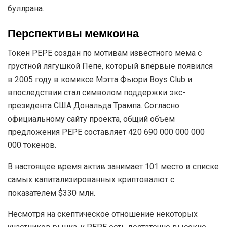
Масштабный обвал рынка часто заставляет новичков
паниковать и поспешно распродавать свои активы.
Однако опытные трейдеры расценивают такие
события как возможность сформировать надежный
среднесрочный или долгосрочный портфель и
приобрести интересующие их монеты с дисконтом.
Разбираемся, сколько нужно вложить в PEPE сейчас,
чтобы стать миллионером во время следующего
буллрана.
Перспективы мемкоина
Токен PEPE создан по мотивам известного мема с
грустной лягушкой Пепе, который впервые появился
в 2005 году в комиксе Мэтта Фьюри Boys Club и
впоследствии стал символом поддержки экс-
президента США Дональда Трампа. Согласно
официальному сайту проекта, общий объем