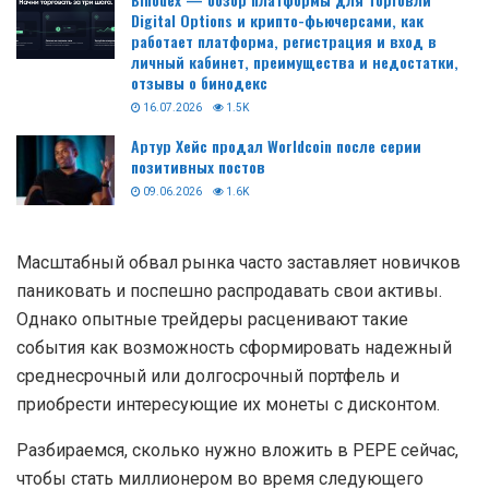
одним из самых обсуждаемых мемкоинов, который
принес ранним инвесторам хорошую прибыль. На
данный момент PEPE торгуется на 81,73% ниже
исторического максимума, достигнутого 5 мая 2023
года.
Читайте так-же:
Binodex — обзор платформы для торговли
Digital Options и крипто-фьючерсами, как
работает платформа, регистрация и вход в
личный кабинет, преимущества и недостатки,
отзывы о бинодекс
16.07.2026
1.5K
Артур Хейс продал Worldcoin после серии
позитивных постов
09.06.2026
1.6K