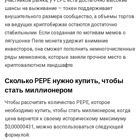
предложения PEPE составляет 420 690 000 000 000
000 токенов.
В настоящее время актив занимает 101 место в списке
самых капитализированных криптовалют с
показателем $330 млн.
Несмотря на скептическое отношение некоторых
участников рынка, у PEPE есть достаточно высокие
шансы на выживание — токен поддерживает
внушительного размера сообщество, а объемы торгов
на ведущих криптобиржах остаются достаточно
стабильными. Если созданная по мотивам мемов о
лягушонке Пепе монета удержит внимание
инвесторов, она сможет пополнить немногочисленные
ряды мемкоинов, которые заняли прочное место в
криптовалютном ландшафте.