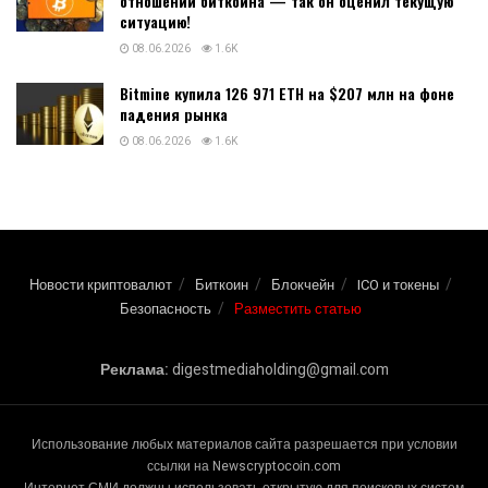
отношении биткоина — так он оценил текущую
ситуацию!
08.06.2026
1.6K
Bitmine купила 126 971 ETH на $207 млн на фоне
падения рынка
08.06.2026
1.6K
Новости криптовалют
Биткоин
Блокчейн
ICO и токены
Безопасность
Разместить статью
Реклама:
digestmediaholding@gmail.com
Использование любых материалов сайта разрешается при условии
ссылки на Newscryptocoin.com
Интернет-СМИ должны использовать открытую для поисковых систем