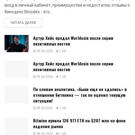
вход в личный кабинет, преимущества и недостатки, отзывы о
бинодекс Binodex - это...
DETAILS
ЧИТАТЬ ДАЛЕЕ
Артур Хейс продал Worldcoin после серии
позитивных постов
09.06.2026
1.6K
Артур Хейс продал Worldcoin после серии
позитивных постов
09.06.2026
1.6K
По словам аналитика, «быки еще не сдались» в
отношении биткоина — так он оценил текущую
ситуацию!
08.06.2026
1.6K
Bitmine купила 126 971 ETH на $207 млн на фоне
падения рынка
08.06.2026
1.6K