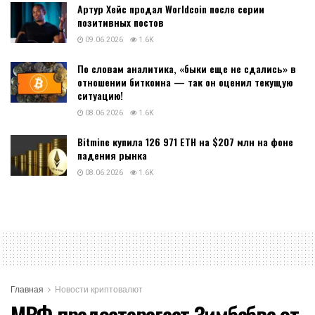
Артур Хейс продал Worldcoin после серии
позитивных постов
09.06.2026
1.6K
По словам аналитика, «быки еще не сдались» в
отношении биткоина — так он оценил текущую
ситуацию!
08.06.2026
1.6K
Bitmine купила 126 971 ETH на $207 млн на фоне
падения рынка
08.06.2026
1.6K
Главная
Новости криптовалют
МВФ предостерегает Зимбабве от