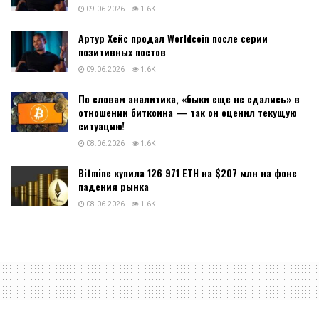
09.06.2026
1.6K
Артур Хейс продал Worldcoin после серии
позитивных постов
09.06.2026
1.6K
По словам аналитика, «быки еще не сдались» в
отношении биткоина — так он оценил текущую
ситуацию!
08.06.2026
1.6K
Bitmine купила 126 971 ETH на $207 млн на фоне
падения рынка
08.06.2026
1.6K