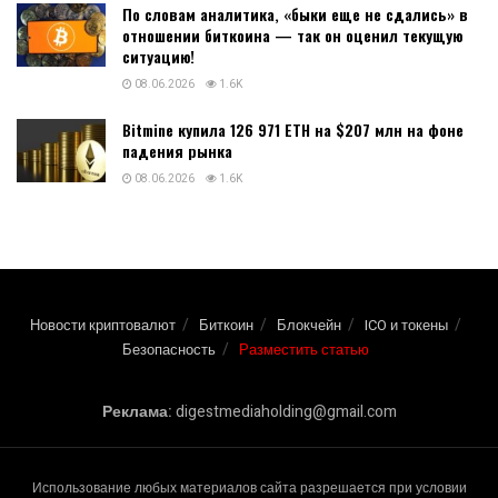
По словам аналитика, «быки еще не сдались» в
отношении биткоина — так он оценил текущую
ситуацию!
08.06.2026
1.6K
Bitmine купила 126 971 ETH на $207 млн на фоне
падения рынка
08.06.2026
1.6K
Новости криптовалют
Биткоин
Блокчейн
ICO и токены
Безопасность
Разместить статью
Реклама:
digestmediaholding@gmail.com
Использование любых материалов сайта разрешается при условии