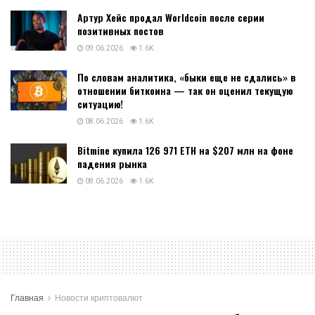
Артур Хейс продал Worldcoin после серии
позитивных постов
09.06.2026
1.6K
По словам аналитика, «быки еще не сдались» в
отношении биткоина — так он оценил текущую
ситуацию!
08.06.2026
1.6K
Bitmine купила 126 971 ETH на $207 млн на фоне
падения рынка
08.06.2026
1.6K
Главная
Новости криптовалют