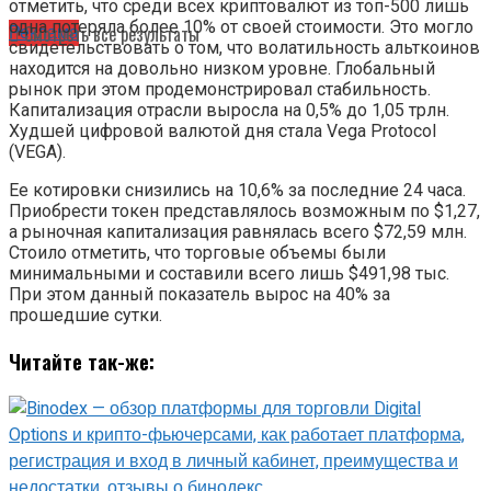
отметить, что среди всех криптовалют из топ-500 лишь
одна потеряла более 10% от своей стоимости. Это могло
Реклама
Смотреть все результаты
свидетельствовать о том, что волатильность альткоинов
находится на довольно низком уровне. Глобальный
рынок при этом продемонстрировал стабильность.
Капитализация отрасли выросла на 0,5% до 1,05 трлн.
Худшей цифровой валютой дня стала Vega Protocol
(VEGA).
Ее котировки снизились на 10,6% за последние 24 часа.
Приобрести токен представлялось возможным по $1,27,
а рыночная капитализация равнялась всего $72,59 млн.
Стоило отметить, что торговые объемы были
минимальными и составили всего лишь $491,98 тыс.
При этом данный показатель вырос на 40% за
прошедшие сутки.
Читайте так-же: