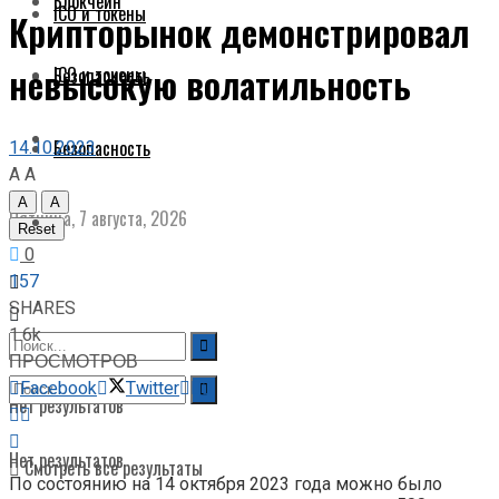
Блокчейн
ICO и токены
Крипторынок демонстрировал
невысокую волатильность
ICO и токены
Безопасность
14.10.2023
Безопасность
A
A
A
A
Пятница, 7 августа, 2026
Reset
0
157
SHARES
1.6k
ПРОСМОТРОВ
Facebook
Twitter
Нет результатов
Нет результатов
Смотреть все результаты
По состоянию на 14 октября 2023 года можно было