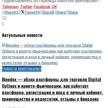
Подписывайтесь на страницы новостей криптовалют -
Telegram
,
Twitter
,
Facebook
,
OK
Share
63
Tweet
39
Share
8
Share
Share
Актуальные новости
Новости криптовалют
Binodex — обзор платформы для торговли Digital
Options и крипто-фьючерсами, как работает
платформа, регистрация и вход в личный кабинет,
преимущества и недостатки, отзывы о бинодекс