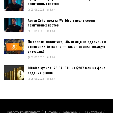
позитивных постов
09.06.2026
1.6K
Артур Хейс продал Worldcoin после серии
позитивных постов
09.06.2026
1.6K
По словам аналитика, «быки еще не сдались» в
отношении биткоина — так он оценил текущую
ситуацию!
08.06.2026
1.6K
Bitmine купила 126 971 ETH на $207 млн на фоне
падения рынка
08.06.2026
1.6K
Новости криптовалют
Биткоин
Блокчейн
ICO и токены