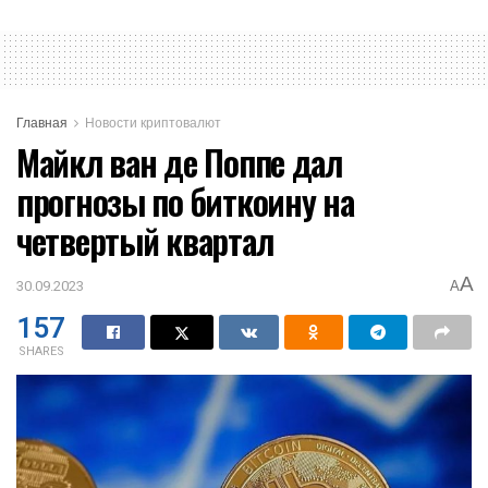
Главная
Новости криптовалют
Майкл ван де Поппе дал
прогнозы по биткоину на
четвертый квартал
A
30.09.2023
A
157
SHARES