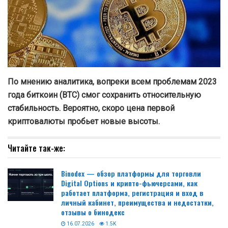
По мнению аналитика, вопреки всем проблемам 2023
года биткоин (BTC) смог сохранить относительную
стабильность. Вероятно, скоро цена первой
криптовалюты пробьет новые высоты.
Читайте так-же:
Binodex — обзор платформы для торговли
Digital Options и крипто-фьючерсами, как
работает платформа, регистрация и вход в
личный кабинет, преимущества и недостатки,
отзывы о бинодекс
16.07.2026
1.5K