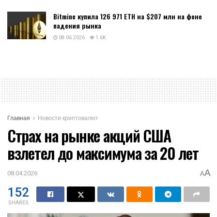
Bitmine купила 126 971 ETH на $207 млн на фоне
падения рынка
08.06.2026
1.6K
Главная
Новости криптовалют
Cтрах на рынке акций США
взлетел до максимума за 20 лет
A
08.04.2026
A
152
SHARES