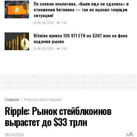
По словам аналитика, «быки еще не сдались» в
отношении биткоина — так он оценил текущую
ситуацию!
08.06.2026
1.6K
Bitmine купила 126 971 ETH на $207 млн на фоне
падения рынка
08.06.2026
1.6K
Главная
Новости криптовалют
Ripple: Рынок стейблкоинов
вырастет до $33 трлн
A
08.04.2026
A