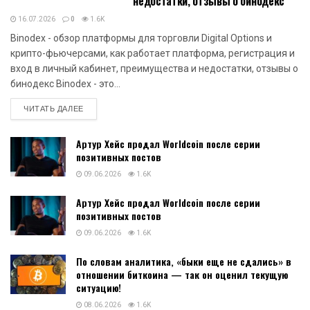
недостатки, отзывы о бинодекс
16.07.2026
0
1.6K
Binodex - обзор платформы для торговли Digital Options и
крипто-фьючерсами, как работает платформа, регистрация и
вход в личный кабинет, преимущества и недостатки, отзывы о
бинодекс Binodex - это...
DETAILS
ЧИТАТЬ ДАЛЕЕ
Артур Хейс продал Worldcoin после серии
позитивных постов
09.06.2026
1.6K
Артур Хейс продал Worldcoin после серии
позитивных постов
09.06.2026
1.6K
По словам аналитика, «быки еще не сдались» в
отношении биткоина — так он оценил текущую
ситуацию!
08.06.2026
1.6K