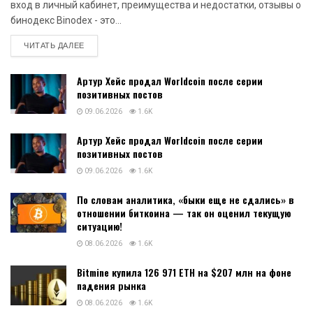
вход в личный кабинет, преимущества и недостатки, отзывы о
бинодекс Binodex - это...
DETAILS
ЧИТАТЬ ДАЛЕЕ
Артур Хейс продал Worldcoin после серии
позитивных постов
09.06.2026
1.6K
Артур Хейс продал Worldcoin после серии
позитивных постов
09.06.2026
1.6K
По словам аналитика, «быки еще не сдались» в
отношении биткоина — так он оценил текущую
ситуацию!
08.06.2026
1.6K
Bitmine купила 126 971 ETH на $207 млн на фоне
падения рынка
08.06.2026
1.6K