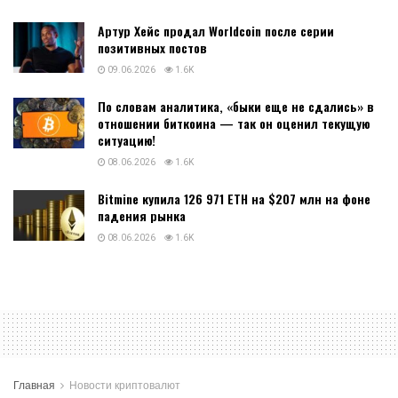
Артур Хейс продал Worldcoin после серии
позитивных постов
09.06.2026
1.6K
По словам аналитика, «быки еще не сдались» в
отношении биткоина — так он оценил текущую
ситуацию!
08.06.2026
1.6K
Bitmine купила 126 971 ETH на $207 млн на фоне
падения рынка
08.06.2026
1.6K
Главная
Новости криптовалют