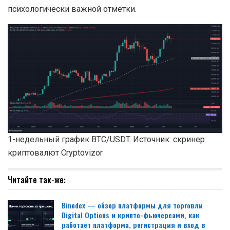
психологически важной отметки.
1-недельный график BTC/USDT. Источник: скринер
криптовалют Cryptovizor
Читайте так-же:
Binodex — обзор платформы для торговли
Digital Options и крипто-фьючерсами, как
работает платформа, регистрация и вход в