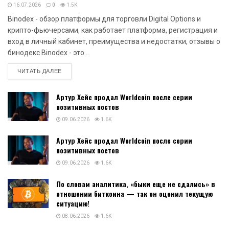
16.07.2026
0
1.5K
Binodex - обзор платформы для торговли Digital Options и
крипто-фьючерсами, как работает платформа, регистрация и
вход в личный кабинет, преимущества и недостатки, отзывы о
бинодекс Binodex - это...
DETAILS
ЧИТАТЬ ДАЛЕЕ
Артур Хейс продал Worldcoin после серии
позитивных постов
09.06.2026
1.6K
Артур Хейс продал Worldcoin после серии
позитивных постов
09.06.2026
1.6K
По словам аналитика, «быки еще не сдались» в
отношении биткоина — так он оценил текущую
ситуацию!
08.06.2026
1.6K