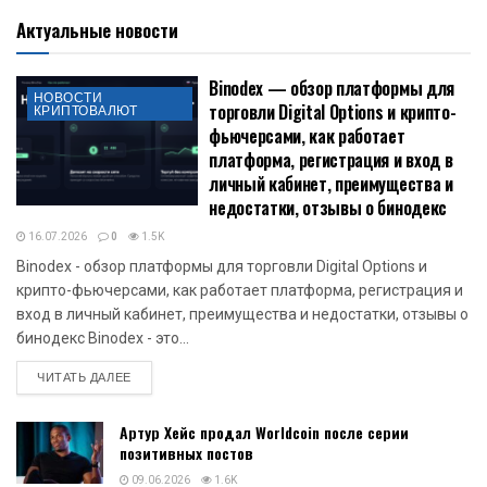
Актуальные новости
Binodex — обзор платформы для
НОВОСТИ
торговли Digital Options и крипто-
КРИПТОВАЛЮТ
фьючерсами, как работает
платформа, регистрация и вход в
личный кабинет, преимущества и
недостатки, отзывы о бинодекс
16.07.2026
0
1.5K
Binodex - обзор платформы для торговли Digital Options и
крипто-фьючерсами, как работает платформа, регистрация и
вход в личный кабинет, преимущества и недостатки, отзывы о
бинодекс Binodex - это...
DETAILS
ЧИТАТЬ ДАЛЕЕ
Артур Хейс продал Worldcoin после серии
позитивных постов
09.06.2026
1.6K