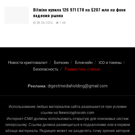
Bitmine купила 126 971 ETH на $207 млн на фоне
падения рынка
08.06.2026
1.6K
Новости криптовалют
Биткоин
Блокчейн
ICO и токены
Безопасность
Разместить статью
Реклама:
digestmediaholding@gmail.com
Использование любых материалов сайта разрешается при условии
ссылки на Newscryptocoin.com
Интернет-СМИ должны использовать открытую для поисковых систем
гиперссылку. Ссылка должна размещаться в подзаголовке или в первом
абзаце материала. Редакция может не разделять точку зрения авторов