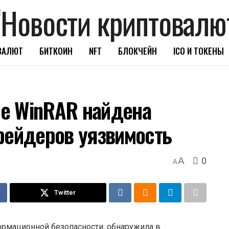
ВАЛЮТ
БИТКОИН
NFT
БЛОКЧЕЙН
ICO И ТОКЕНЫ
оре WinRAR найдена
рейдеров уязвимость
0
A
A
Twitter
ормационной безопасности, обнаружила в