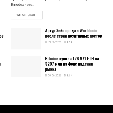
Binodex - это...
DETAILS
ЧИТАТЬ ДАЛЕЕ
Артур Хейс продал Worldcoin
ов
после серии позитивных постов
09.06.2026
1.6K
Bitmine купила 126 971 ETH на
и
$207 млн на фоне падения
рынка
08.06.2026
1.6K