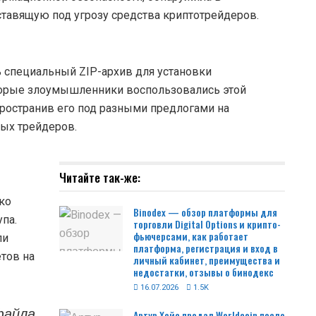
ставящую под угрозу средства криптотрейдеров.
 специальный ZIP-архив для установки
торые злоумышленники воспользовались этой
ространив его под разными предлогами на
ых трейдеров.
Читайте так-же:
ко
Binodex — обзор платформы для
па.
торговли Digital Options и крипто-
фьючерсами, как работает
ли
платформа, регистрация и вход в
тов на
личный кабинет, преимущества и
недостатки, отзывы о бинодекс
16.07.2026
1.5K
файла
Артур Хейс продал Worldcoin после