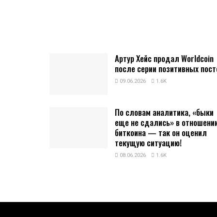
Артур Хейс продал Worldcoin
после серии позитивных пост
09.06.2026
1.6K
По словам аналитика, «быки
еще не сдались» в отношени
биткоина — так он оценил
текущую ситуацию!
08.06.2026
1.6K