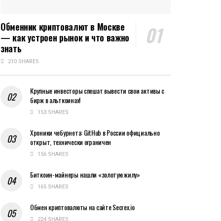
Обменник криптовалют в Москве
— как устроен рынок и что важно
знать
210 SHARES
Крупные инвесторы спешат вывести свои активы с
бирж в альткоинах!
153 SHARES
Хроники чебурнета: GitHub в России официально
открыт, технически ограничен
156 SHARES
Биткоин-майнеры нашли «золотую жилу»
165 SHARES
Обмен криптовалюты на сайте Secrex.io
224 SHARES