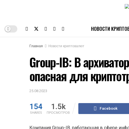
НОВОСТИ КРИПТО
Главная
Новости криптовалют
Group-IB: В архиват
опасная для криптот
25.08.2023
154
1.5k
Facebook
SHARES
ПРОСМОТРОВ
Компания Group-IB, работающая в сфере инф