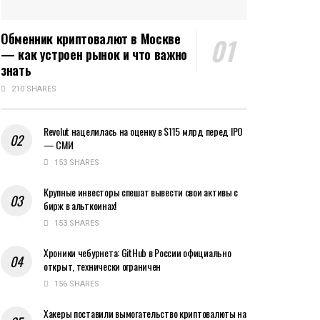
Обменник криптовалют в Москве
— как устроен рынок и что важно
знать
210 SHARES
Revolut нацелилась на оценку в $115 млрд перед IPO
— СМИ
153 SHARES
Крупные инвесторы спешат вывести свои активы с
бирж в альткоинах!
153 SHARES
Хроники чебурнета: GitHub в России официально
открыт, технически ограничен
156 SHARES
Хакеры поставили вымогательство криптовалюты на