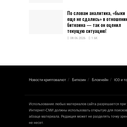
По словам аналитика, «быки
еще не сдались» в отношени
биткоина — так он оценил
текущую ситуацию!
08.06.2026
1.6K
Новости криптовалют
Биткоин
Блокчейн
ICO и т
Использование любых материалов сайта разрешается при 
Интернет-СМИ должны использовать открытую для поисковы
абзаце материала. Редакция может не разделять точку зр
не несет.