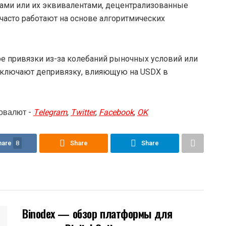
ми или их эквивалентами, децентрализованные
асто работают на основе алгоритмических
е привязки из-за колебаний рыночных условий или
включают депривязку, влияющую на USDX в
овалют -
Telegram
,
Twitter
,
Facebook
,
OK
hare
8
Share
Share
Binodex — обзор платформы для