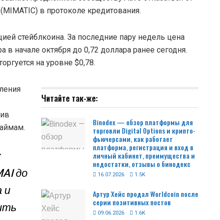
(MIMATIC) в протоколе кредитования.
ией стейблкоина. За последние пару недель цена
ра в начале октября до 0,72 доллара ранее сегодня.
оргуется на уровне $0,78.
вления
Читайте так-же:
тив
Binodex — обзор платформы для
займам.
торговли Digital Options и крипто-
фьючерсами, как работает
платформа, регистрация и вход в
:
личный кабинет, преимущества и
недостатки, отзывы о бинодекс
AI до
16.07.2026
1.5K
а и
Артур Хейс продал Worldcoin после
серии позитивных постов
ить
09.06.2026
1.6K