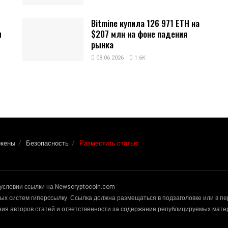
Bitmine купила 126 971 ETH на
и
$207 млн на фоне падения
рынка
08.06.2026
1.6K
окены
Безопасность
Разместить статью
условии ссылки на Newscryptocoin.com
х систем гиперссылку. Ссылка должна размещаться в подзаголовке или в п
ения авторов статей и ответственности за содержание републицируемых мат