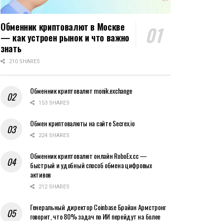
Обменник криптовалют в Москве
— как устроен рынок и что важно
знать
210 SHARES
Обменник криптовалют monik.exchange
153 SHARES
Обмен криптовалюты на сайте Secrex.io
224 SHARES
Обменник криптовалют онлайн RoboEx.cc —
быстрый и удобный способ обмена цифровых
активов
212 SHARES
Генеральный директор Coinbase Брайан Армстронг
говорит, что 80% задач по ИИ перейдут на более