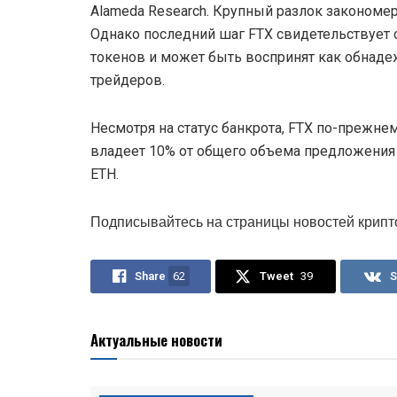
Alameda Research. Крупный разлок закономе
Однако последний шаг FTX свидетельствует о
токенов и может быть воспринят как обнад
трейдеров.
Несмотря на статус банкрота, FTX по-прежне
владеет 10% от общего объема предложения 
ETH.
Подписывайтесь на страницы новостей крипт
Share
62
Tweet
39
S
Актуальные новости