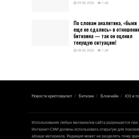
09.06.2026
1.6K
По словам аналитика, «быки
еще не сдались» в отношени
биткоина — так он оценил
текущую ситуацию!
08.06.2026
1.6K
Новости криптовалют
Биткоин
Блокчейн
ICO и т
Использование любых материалов сайта разрешается при 
Интернет-СМИ должны использовать открытую для поисковы
абзаце материала. Редакция может не разделять точку зр