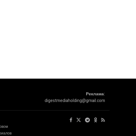
Реклама:
digestmediaholding@gmail.com
ервом
ериалов