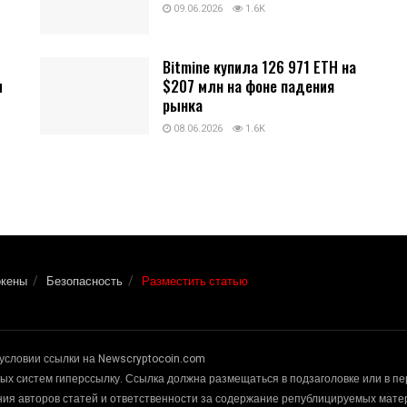
09.06.2026
1.6K
Bitmine купила 126 971 ETH на
и
$207 млн на фоне падения
рынка
08.06.2026
1.6K
окены
Безопасность
Разместить статью
условии ссылки на Newscryptocoin.com
х систем гиперссылку. Ссылка должна размещаться в подзаголовке или в п
ения авторов статей и ответственности за содержание републицируемых мат