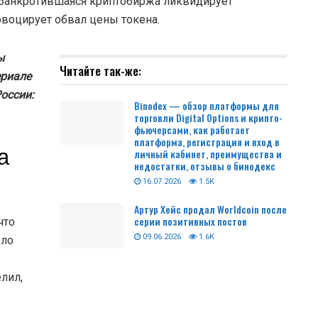
 обанкротившаяся криптобиржа ликвидирует
овоцирует обвал цены токена.
ы
Читайте так-же:
ериале
оссии:
Binodex — обзор платформы для
торговли Digital Options и крипто-
фьючерсами, как работает
платформа, регистрация и вход в
а
личный кабинет, преимущества и
недостатки, отзывы о бинодекс
16.07.2026
1.5K
Артур Хейс продал Worldcoin после
серии позитивных постов
что
09.06.2026
1.6K
ыло
лил,