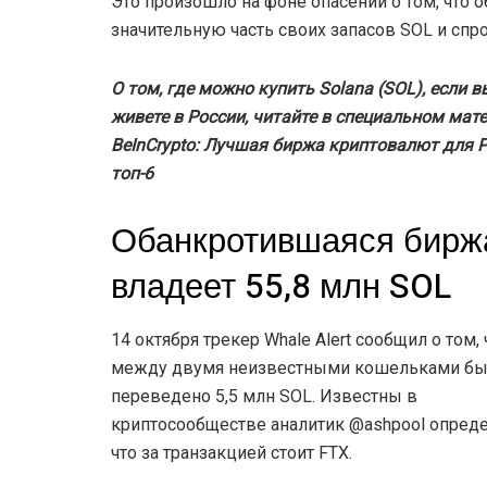
Это произошло на фоне опасений о том, что
значительную часть своих запасов SOL и спр
О том, где можно купить Solana (SOL), если в
живете в России, читайте в специальном мат
BeInCrypto: Лучшая биржа криптовалют для Р
топ-6
Обанкротившаяся бирж
владеет 55,8 млн SOL
14 октября трекер Whale Alert сообщил о том, 
между двумя неизвестными кошельками б
переведено 5,5 млн SOL. Известны в
криптосообществе аналитик @ashpool опреде
что за транзакцией стоит FTX.