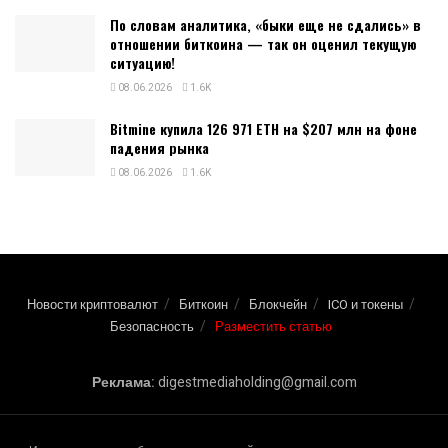
По словам аналитика, «быки еще не сдались» в
отношении биткоина — так он оценил текущую
ситуацию!
08.06.2026
1.6K
Bitmine купила 126 971 ETH на $207 млн на фоне
падения рынка
08.06.2026
1.6K
Новости криптовалют
Биткоин
Блокчейн
ICO и токены
Безопасность
Разместить статью
Реклама:
digestmediaholding@gmail.com