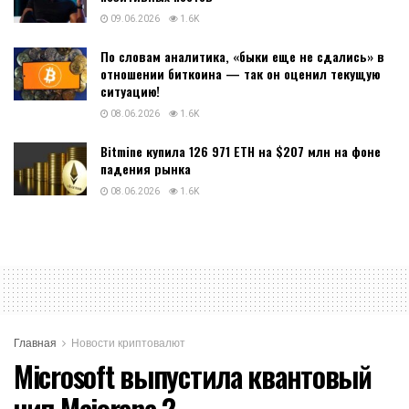
09.06.2026
1.6K
По словам аналитика, «быки еще не сдались» в
отношении биткоина — так он оценил текущую
ситуацию!
08.06.2026
1.6K
Bitmine купила 126 971 ETH на $207 млн на фоне
падения рынка
08.06.2026
1.6K
Главная
Новости криптовалют
Microsoft выпустила квантовый
чип Majorana 2