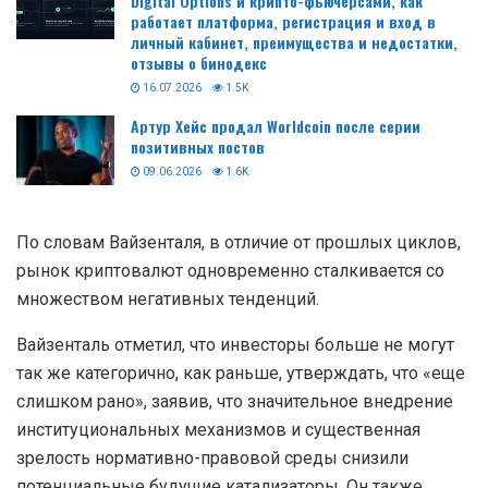
Digital Options и крипто-фьючерсами, как
работает платформа, регистрация и вход в
личный кабинет, преимущества и недостатки,
отзывы о бинодекс
16.07.2026
1.5K
Артур Хейс продал Worldcoin после серии
позитивных постов
09.06.2026
1.6K
По словам Вайзенталя, в отличие от прошлых циклов,
рынок криптовалют одновременно сталкивается со
множеством негативных тенденций.
Вайзенталь отметил, что инвесторы больше не могут
так же категорично, как раньше, утверждать, что «еще
слишком рано», заявив, что значительное внедрение
институциональных механизмов и существенная
зрелость нормативно-правовой среды снизили
потенциальные будущие катализаторы. Он также