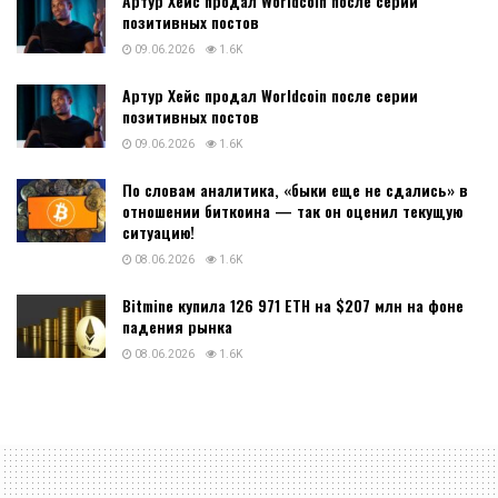
Артур Хейс продал Worldcoin после серии
позитивных постов
09.06.2026
1.6K
Артур Хейс продал Worldcoin после серии
позитивных постов
09.06.2026
1.6K
По словам аналитика, «быки еще не сдались» в
отношении биткоина — так он оценил текущую
ситуацию!
08.06.2026
1.6K
Bitmine купила 126 971 ETH на $207 млн на фоне
падения рынка
08.06.2026
1.6K