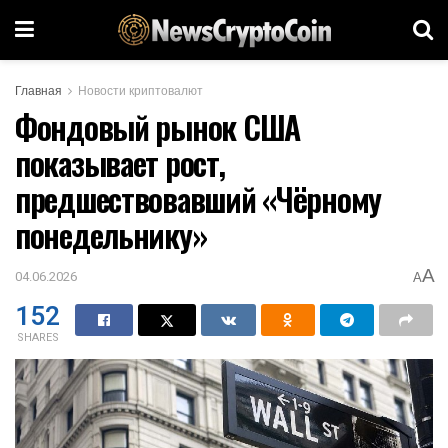
Главная
Новости криптовалют
Фондовый рынок США
показывает рост,
предшествовавший «Чёрному
понедельнику»
A
04.06.2026
A
152
SHARES