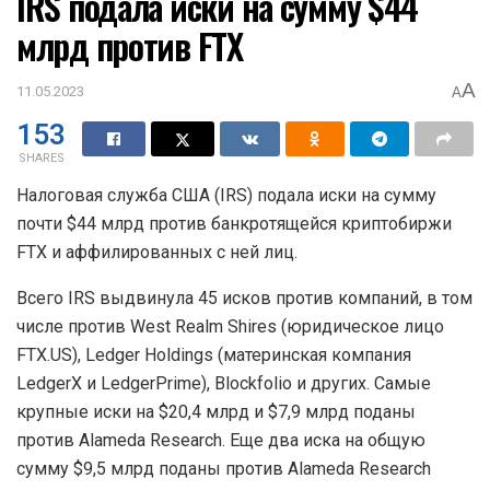
IRS подала иски на сумму $44
млрд против FTX
A
11.05.2023
A
153
SHARES
Налоговая служба США (IRS) подала иски на сумму
почти $44 млрд против банкротящейся криптобиржи
FTX и аффилированных с ней лиц.
Всего IRS выдвинула 45 исков против компаний, в том
числе против West Realm Shires (юридическое лицо
FTX.US), Ledger Holdings (материнская компания
LedgerX и LedgerPrime), Blockfolio и других. Самые
крупные иски на $20,4 млрд и $7,9 млрд поданы
против Alameda Research. Еще два иска на общую
сумму $9,5 млрд поданы против Alameda Research