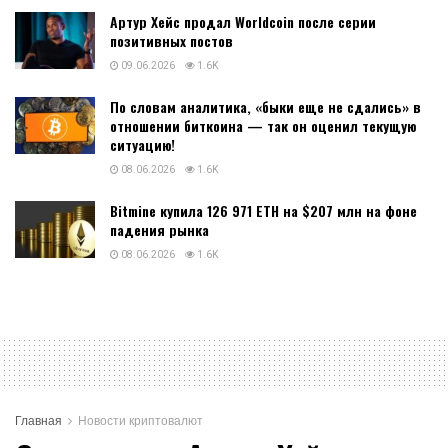
Артур Хейс продал Worldcoin после серии
позитивных постов
09.06.2026
1.6K
По словам аналитика, «быки еще не сдались» в
отношении биткоина — так он оценил текущую
ситуацию!
08.06.2026
1.6K
Bitmine купила 126 971 ETH на $207 млн на фоне
падения рынка
08.06.2026
1.6K
Главная
Новости криптовалют