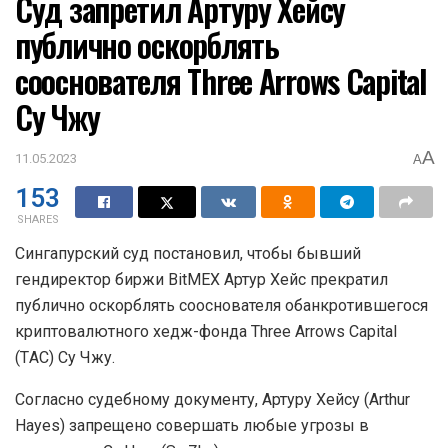
Суд запретил Артуру Хейсу
публично оскорблять
сооснователя Three Arrows Capital
Су Чжу
A
11.05.2023
A
153
SHARES
Сингапурский суд постановил, чтобы бывший
гендиректор биржи BitMEX Артур Хейс прекратил
публично оскорблять сооснователя обанкротившегося
криптовалютного хедж-фонда Three Arrows Capital
(ТAC) Су Чжу.
Согласно судебному документу, Артуру Хейсу (Arthur
Hayes) запрещено совершать любые угрозы в