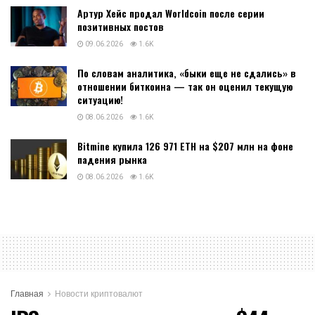
Артур Хейс продал Worldcoin после серии
позитивных постов
09.06.2026
1.6K
По словам аналитика, «быки еще не сдались» в
отношении биткоина — так он оценил текущую
ситуацию!
08.06.2026
1.6K
Bitmine купила 126 971 ETH на $207 млн на фоне
падения рынка
08.06.2026
1.6K
Главная
Новости криптовалют