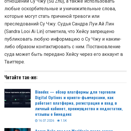
отношении Су Чжу (Su Zhu), а также использовать
любые оскорбительные и уничижительные слова,
которые могут стать причиной тревоги или
преследований Су Чжу. Судья Сандра Луи Ай Лин
(Sandra Looi Ai Lin) отметила, что Хейсу запрещено
публиковать любую информацию о Су Чжу и каким-
либо образом контактировать с ним. Постановление
суда может быть передано Хейсу через его аккаунт в
Твиттере.
Читайте так-же:
Binodex — обзор платформы для торговли
Digital Options и крипто-фьючерсами, как
работает платформа, регистрация и вход в
личный кабинет, преимущества и недостатки,
отзывы о бинодекс
16.07.2026
1.5K
Артур Хейс продал Worldcoin после серии