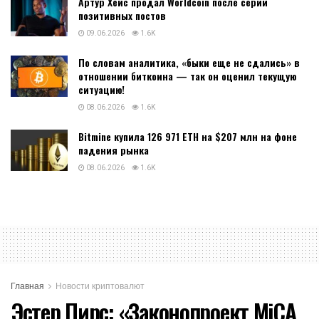
Артур Хейс продал Worldcoin после серии
позитивных постов
09.06.2026
1.6K
По словам аналитика, «быки еще не сдались» в
отношении биткоина — так он оценил текущую
ситуацию!
08.06.2026
1.6K
Bitmine купила 126 971 ETH на $207 млн на фоне
падения рынка
08.06.2026
1.6K
Главная
Новости криптовалют
Эстер Пирс: «Законопроект MiCA