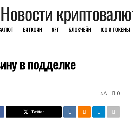
ВАЛЮТ
БИТКОИН
NFT
БЛОКЧЕЙН
ICO И ТОКЕНЫ
вину в подделке
0
A
A
Twitter