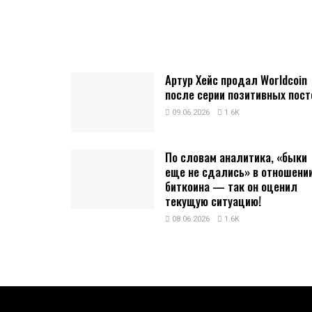
Артур Хейс продал Worldcoin
после серии позитивных пост
09.06.2026
1.6K
По словам аналитика, «быки
еще не сдались» в отношени
биткоина — так он оценил
текущую ситуацию!
08.06.2026
1.6K