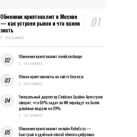
Обменник криптовалют в Москве
— как устроен рынок и что важно
знать
210 SHARES
Обменник криптовалют monik.exchange
153 SHARES
Обмен криптовалюты на сайте Secrex.io
224 SHARES
Генеральный директор Coinbase Брайан Армстронг
говорит, что 80% задач по ИИ перейдут на более
дешёвые модели на 99%
157 SHARES
Обменник криптовалют онлайн RoboEx.cc —
быстрый и удобный способ обмена цифровых