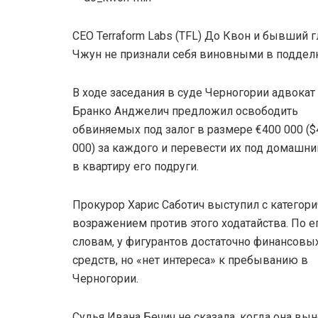
CEO Terraform Labs (TFL) До Квон и бывший
Чжун не признали себя виновными в подделк
В ходе заседания в суде Черногории адвока
Бранко Анджелич предложил освободить
обвиняемых под залог в размере €400 000 ($
000) за каждого и перевести их под домашни
в квартиру его подруги.
Прокурор Харис Саботич выступил с категор
возражением против этого ходатайства. По е
словам, у фигурантов достаточно финансовы
средств, но «нет интереса» к пребыванию в
Черногории.
Судья Ивана Бечич не сказала, когда она вын