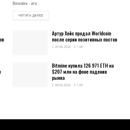
Binodex - это...
DETAILS
ЧИТАТЬ ДАЛЕЕ
Артур Хейс продал Worldcoin
ов
после серии позитивных постов
09.06.2026
1.6K
Bitmine купила 126 971 ETH на
и
$207 млн на фоне падения
рынка
08.06.2026
1.6K