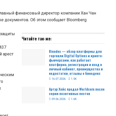
 главный финансовый директор компании Хан Чан
е документов. Об этом сообщает Bloomberg.
т защиты
Читайте так-же:
437
Binodex — обзор платформы для
й арест
торговли Digital Options и крипто-
фьючерсами, как работает
платформа, регистрация и вход в
личный кабинет, преимущества и
недостатки, отзывы о бинодекс
ическим
16.07.2026
1.5K
го
х
Артур Хейс продал Worldcoin после
серии позитивных постов
09.06.2026
1.6K
есет