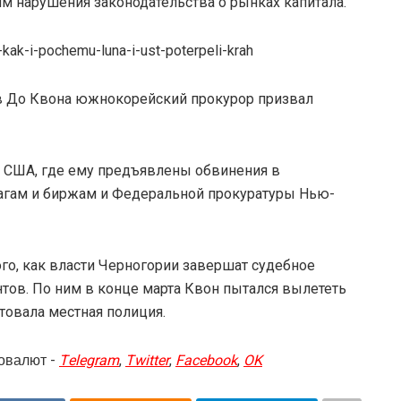
 нарушения законодательства о рынках капитала.
a-kak-i-pochemu-luna-i-ust-poterpeli-krah
в До Квона южнокорейский прокурор призвал
 США, где ему предъявлены обвинения в
агам и биржам и Федеральной прокуратуры Нью-
го, как власти Черногории завершат судебное
тов. По ним в конце марта Квон пытался вылететь
товала местная полиция.
овалют -
Telegram
,
Twitter
,
Facebook
,
OK