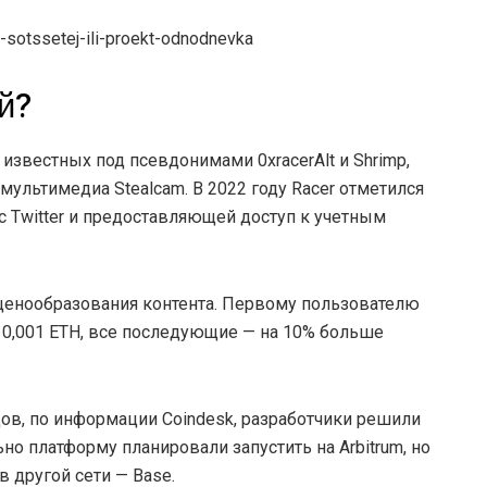
-sotssetej-ili-proekt-odnodnevka
й?
 известных под псевдонимами 0xracerAlt и Shrimp,
ультимедиа Stealcam. В 2022 году Racer отметился
с Twitter и предоставляющей доступ к учетным
енообразования контента. Первому пользователю
т 0,001 ETH, все последующие — на 10% больше
дов, по информации Coindesk, разработчики решили
ьно платформу планировали запустить на Arbitrum, но
 другой сети — Base.