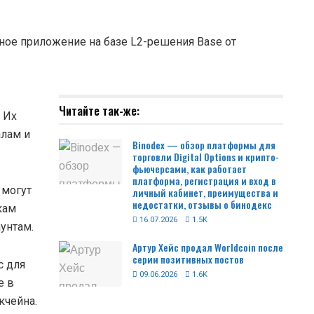
ное приложение на базе L2-решения Base от
Читайте так-же:
 Их
алам и
Binodex — обзор платформы для
торговли Digital Options и крипто-
фьючерсами, как работает
платформа, регистрация и вход в
 могут
личный кабинет, преимущества и
недостатки, отзывы о бинодекс
кам
16.07.2026
1.5K
унтам.
Артур Хейс продал Worldcoin после
серии позитивных постов
с для
09.06.2026
1.6K
е в
кчейна.