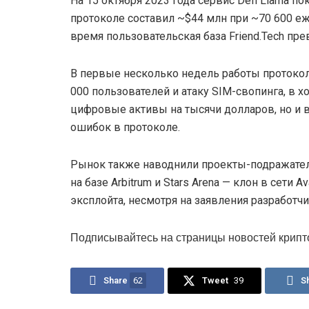
На 15 октября 2023 года сервис Defi Llama п
протоколе составил ~$44 млн при ~70 600 е
время пользовательская база Friend.Tech пре
В первые несколько недель работы протокол
000 пользователей и атаку SIM-свопинга, в 
цифровые активы на тысячи долларов, но и 
ошибок в протоколе.
Рынок также наводнили проекты-подражатели
на базе Arbitrum и Stars Arena — клон в сети 
эксплойта, несмотря на заявления разработчи
Подписывайтесь на страницы новостей крипт
Share
62
Tweet
39
S