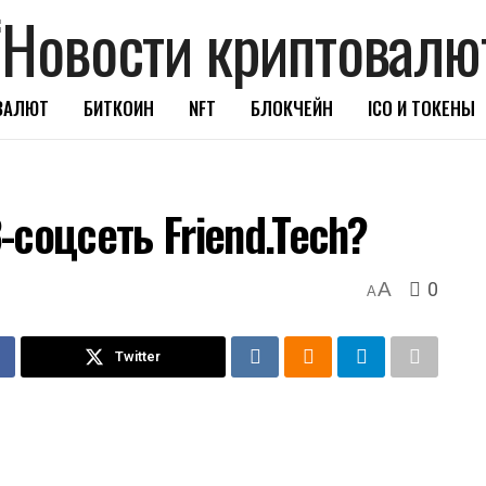
ВАЛЮТ
БИТКОИН
NFT
БЛОКЧЕЙН
ICO И ТОКЕНЫ
соцсеть Friend.Tech?
0
A
A
Twitter