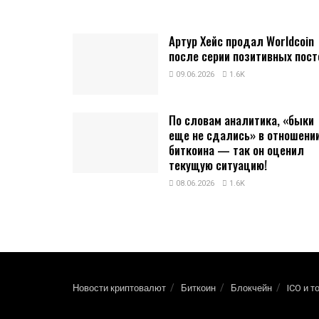
Артур Хейс продал Worldcoin
после серии позитивных пост
09.06.2026
1.6K
По словам аналитика, «быки
еще не сдались» в отношени
биткоина — так он оценил
текущую ситуацию!
08.06.2026
1.6K
Новости криптовалют
Биткоин
Блокчейн
ICO и т