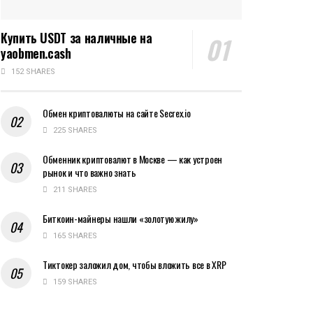
Купить USDT за наличные на
yaobmen.cash
152 SHARES
Обмен криптовалюты на сайте Secrex.io
225 SHARES
Обменник криптовалют в Москве — как устроен
рынок и что важно знать
211 SHARES
Биткоин-майнеры нашли «золотую жилу»
165 SHARES
Тиктокер заложил дом, чтобы вложить все в XRP
159 SHARES