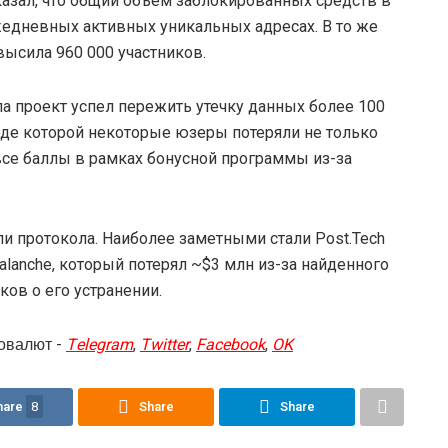
оказал, что общий объем заблокированных средств в
жедневных активных уникальных адресах. В то же
высила 960 000 участников.
а проект успел пережить утечку данных более 100
ходе которой некоторые юзеры потеряли не только
все баллы в рамках бонусной программы из-за
 протокола. Наиболее заметными стали Post.Tech
Avalanche, который потерял ~$3 млн из-за найденного
ков о его устранении.
овалют -
Telegram
,
Twitter
,
Facebook
,
OK
hare
8
Share
Share