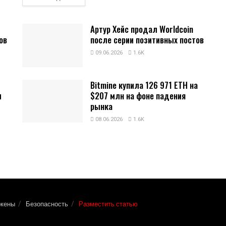
Артур Хейс продал Worldcoin
ов
после серии позитивных постов
09.06.2026
1.6K
Bitmine купила 126 971 ETH на
и
$207 млн на фоне падения
рынка
08.06.2026
1.6K
окены
Безопасность
Разместить статью