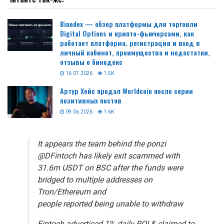
Binodex — обзор платформы для торговли
Digital Options и крипто-фьючерсами, как
работает платформа, регистрация и вход в
личный кабинет, преимущества и недостатки,
отзывы о бинодекс
16.07.2026
1.5K
Артур Хейс продал Worldcoin после серии
позитивных постов
09.06.2026
1.6K
It appears the team behind the ponzi
@DFintoch has likely exit scammed with
31.6m USDT on BSC after the funds were
bridged to multiple addresses on
Tron/Ethereum and
people reported being unable to withdraw