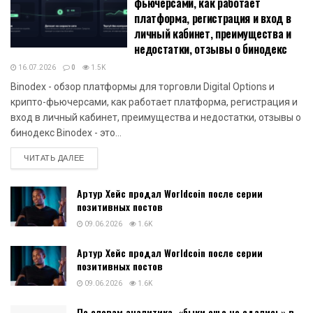
фьючерсами, как работает
платформа, регистрация и вход в
личный кабинет, преимущества и
недостатки, отзывы о бинодекс
16.07.2026
0
1.5K
Binodex - обзор платформы для торговли Digital Options и
крипто-фьючерсами, как работает платформа, регистрация и
вход в личный кабинет, преимущества и недостатки, отзывы о
бинодекс Binodex - это...
DETAILS
ЧИТАТЬ ДАЛЕЕ
Артур Хейс продал Worldcoin после серии
позитивных постов
09.06.2026
1.6K
Артур Хейс продал Worldcoin после серии
позитивных постов
09.06.2026
1.6K
По словам аналитика, «быки еще не сдались» в