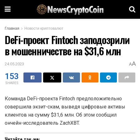
Главная
Новости криптовалют
DeFi-проект Fintoch заподозрили
в мошенничестве на $31,6 млн
A
24.05.2023
A
153
SHARES
Команда DeFi-проекта Fintoch предположительно
совершила экзит-скам, выведя цифровые активы
клиентов на сумму $31,6 млн. Об этом сообщил
ончейн-исследователь ZachXBT.
Читайте так-же: