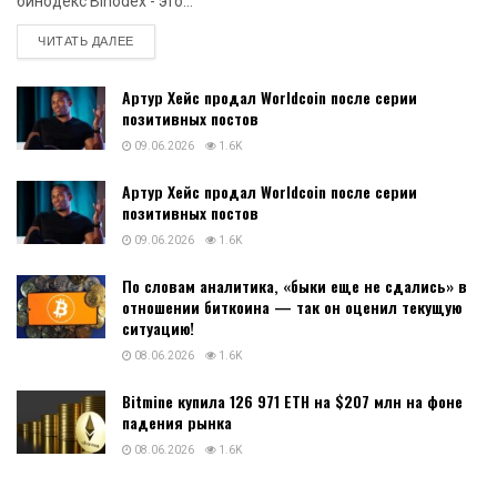
бинодекс Binodex - это...
DETAILS
ЧИТАТЬ ДАЛЕЕ
Артур Хейс продал Worldcoin после серии
позитивных постов
09.06.2026
1.6K
Артур Хейс продал Worldcoin после серии
позитивных постов
09.06.2026
1.6K
По словам аналитика, «быки еще не сдались» в
отношении биткоина — так он оценил текущую
ситуацию!
08.06.2026
1.6K
Bitmine купила 126 971 ETH на $207 млн на фоне
падения рынка
08.06.2026
1.6K