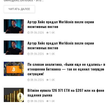
бинодекс Binodex - это...
DETAILS
ЧИТАТЬ ДАЛЕЕ
Артур Хейс продал Worldcoin после серии
позитивных постов
09.06.2026
1.6K
Артур Хейс продал Worldcoin после серии
позитивных постов
09.06.2026
1.6K
По словам аналитика, «быки еще не сдались» в
отношении биткоина — так он оценил текущую
ситуацию!
08.06.2026
1.6K
Bitmine купила 126 971 ETH на $207 млн на фоне
падения рынка
08.06.2026
1.6K