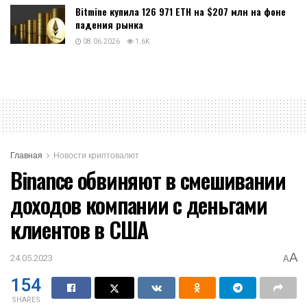
Bitmine купила 126 971 ETH на $207 млн на фоне
падения рынка
08.06.2026
1.6K
Главная
Новости криптовалют
Binance обвиняют в смешивании
доходов компании с деньгами
клиентов в США
A
24.05.2023
A
154
SHARES