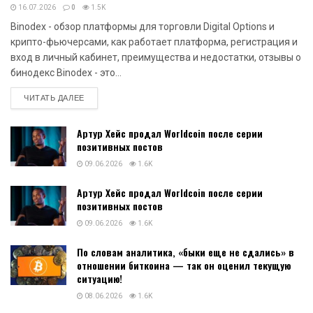
16.07.2026
0
1.5K
Binodex - обзор платформы для торговли Digital Options и
крипто-фьючерсами, как работает платформа, регистрация и
вход в личный кабинет, преимущества и недостатки, отзывы о
бинодекс Binodex - это...
DETAILS
ЧИТАТЬ ДАЛЕЕ
Артур Хейс продал Worldcoin после серии
позитивных постов
09.06.2026
1.6K
Артур Хейс продал Worldcoin после серии
позитивных постов
09.06.2026
1.6K
По словам аналитика, «быки еще не сдались» в
отношении биткоина — так он оценил текущую
ситуацию!
08.06.2026
1.6K