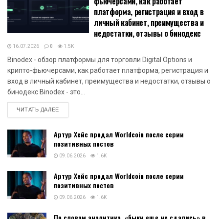
фьючерсами, как работает
платформа, регистрация и вход в
личный кабинет, преимущества и
недостатки, отзывы о бинодекс
16.07.2026
0
1.5K
Binodex - обзор платформы для торговли Digital Options и
крипто-фьючерсами, как работает платформа, регистрация и
вход в личный кабинет, преимущества и недостатки, отзывы о
бинодекс Binodex - это...
DETAILS
ЧИТАТЬ ДАЛЕЕ
Артур Хейс продал Worldcoin после серии
позитивных постов
09.06.2026
1.6K
Артур Хейс продал Worldcoin после серии
позитивных постов
09.06.2026
1.6K
По словам аналитика, «быки еще не сдались» в