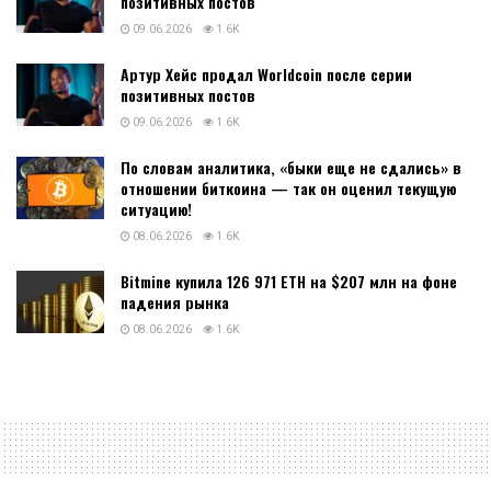
позитивных постов
09.06.2026
1.6K
Артур Хейс продал Worldcoin после серии
позитивных постов
09.06.2026
1.6K
По словам аналитика, «быки еще не сдались» в
отношении биткоина — так он оценил текущую
ситуацию!
08.06.2026
1.6K
Bitmine купила 126 971 ETH на $207 млн на фоне
падения рынка
08.06.2026
1.6K