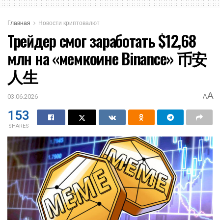
Главная
Новости криптовалют
Трейдер смог заработать $12,68
млн на «мемкоине Binance» 币安
人生
A
03.06.2026
A
153
SHARES