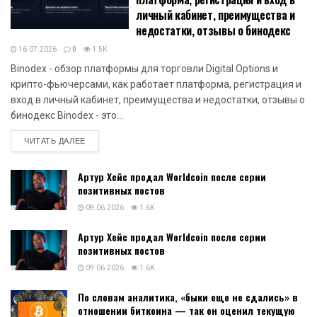
личный кабинет, преимущества и
недостатки, отзывы о бинодекс
16.07.2026
0
1.5K
Binodex - обзор платформы для торговли Digital Options и
крипто-фьючерсами, как работает платформа, регистрация и
вход в личный кабинет, преимущества и недостатки, отзывы о
бинодекс Binodex - это...
DETAILS
ЧИТАТЬ ДАЛЕЕ
Артур Хейс продал Worldcoin после серии
позитивных постов
09.06.2026
1.6K
Артур Хейс продал Worldcoin после серии
позитивных постов
09.06.2026
1.6K
По словам аналитика, «быки еще не сдались» в
отношении биткоина — так он оценил текущую