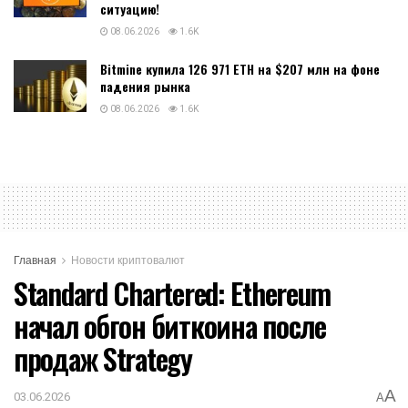
ситуацию!
08.06.2026
1.6K
Bitmine купила 126 971 ETH на $207 млн на фоне
падения рынка
08.06.2026
1.6K
Главная
Новости криптовалют
Standard Chartered: Ethereum
начал обгон биткоина после
продаж Strategy
A
03.06.2026
A