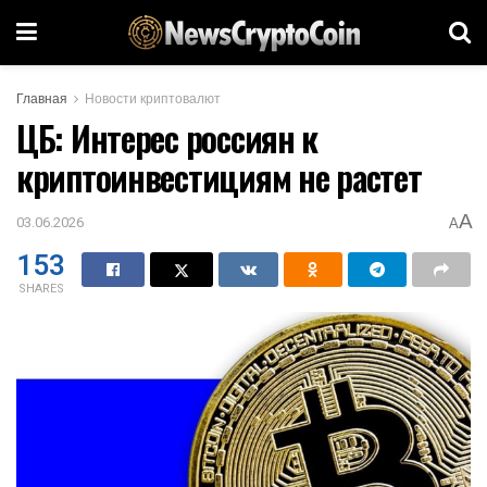
Главная
Новости криптовалют
ЦБ: Интерес россиян к
криптоинвестициям не растет
A
03.06.2026
A
153
SHARES