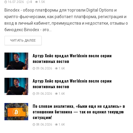
16.07.2026
0
1.5K
Binodex - обзор платформы для торговли Digital Options и
крипто-фьючерсами, как работает платформа, регистрация и
вход в личный кабинет, преимущества и недостатки, отзывы о
бинодекс Binodex - это...
DETAILS
ЧИТАТЬ ДАЛЕЕ
Артур Хейс продал Worldcoin после серии
позитивных постов
09.06.2026
1.6K
Артур Хейс продал Worldcoin после серии
позитивных постов
09.06.2026
1.6K
По словам аналитика, «быки еще не сдались» в
отношении биткоина — так он оценил текущую
ситуацию!
08.06.2026
1.6K