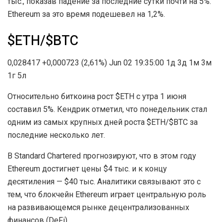
тыс., показав падение за последние сутки почти на 5%.
Ethereum за это время подешевел на 1,2%.
$ETH/$BTC
0,028417 +0,000723 (2,61%) Jun 02 19:35:00 1д 3д 1м 3м
1г 5л
Относительно биткоина рост $ETH с утра 1 июня
составил 5%. Кендрик отметил, что понедельник стал
одним из самых крупных дней роста $ETH/$BTC за
последние несколько лет.
В Standard Chartered прогнозируют, что в этом году
Ethereum достигнет цены $4 тыс. и к концу
десятиления — $40 тыс. Аналитики связывают это с
тем, что блокчейн Ethereum играет центральную роль
на развивающемся рынке децентрализованных
финансов (DeFi).