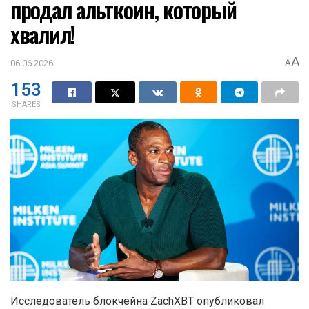
продал альткоин, который
хвалил!
A
06.06.2026
A
153
SHARES
Исследователь блокчейна ZachXBT опубликовал