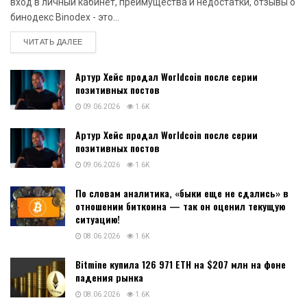
вход в личный кабинет, преимущества и недостатки, отзывы о
бинодекс Binodex - это...
DETAILS
ЧИТАТЬ ДАЛЕЕ
Артур Хейс продал Worldcoin после серии
позитивных постов
09.06.2026
1.6K
Артур Хейс продал Worldcoin после серии
позитивных постов
09.06.2026
1.6K
По словам аналитика, «быки еще не сдались» в
отношении биткоина — так он оценил текущую
ситуацию!
08.06.2026
1.6K
Bitmine купила 126 971 ETH на $207 млн на фоне
падения рынка
08.06.2026
1.6K