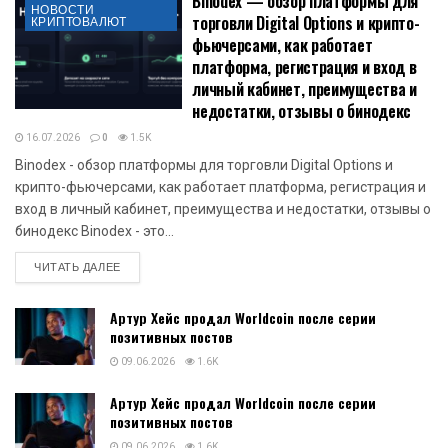
Binodex — обзор платформы для
НОВОСТИ
торговли Digital Options и крипто-
КРИПТОВАЛЮТ
фьючерсами, как работает
платформа, регистрация и вход в
личный кабинет, преимущества и
недостатки, отзывы о бинодекс
16.07.2026
0
1.5K
Binodex - обзор платформы для торговли Digital Options и
крипто-фьючерсами, как работает платформа, регистрация и
вход в личный кабинет, преимущества и недостатки, отзывы о
бинодекс Binodex - это...
DETAILS
ЧИТАТЬ ДАЛЕЕ
Артур Хейс продал Worldcoin после серии
позитивных постов
09.06.2026
1.6K
Артур Хейс продал Worldcoin после серии
позитивных постов
09.06.2026
1.6K