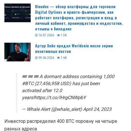
Binodex — обзор платформы для торговли
Digital Options и крипто-фьючерсами, как
работает платформа, регистрация и вход в
личный кабинет, преимущества и недостатки,
отзывы о бинодекс
16.07.2026
1.5K
Артур Хейс продал Worldcoin после серии
позитивных постов
09.06.2026
1.6K
💤 💤 💤 A dormant address containing 1,000
#BTC (27,456,958 USD) has just been
activated after 12.0
years!https://t.co/lHrgCNWpbY
— Whale Alert (@whale_alert) April 24, 2023
Инвестор распределил 400 BTC поровну на четыре
разных адреса.