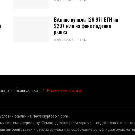
09.06.2026
1.6K
Bitmine купила 126 971 ETH на
и
$207 млн на фоне падения
рынка
08.06.2026
1.6K
окены
Безопасность
Разместить статью
условии ссылки на Newscryptocoin.com
х систем гиперссылку. Ссылка должна размещаться в подзаголовке или в п
ения авторов статей и ответственности за содержание републицируемых мат