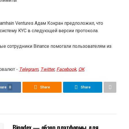
 лимиты
eamhain Ventures Адам Кокран предположил, что
систему KYC в следующей версии протокола.
рые сотрудники Binance помогали пользователям из
овалют -
Telegram
,
Twitter
,
Facebook
,
OK
hare
8
Share
Share
Binodex — обзор платформы для