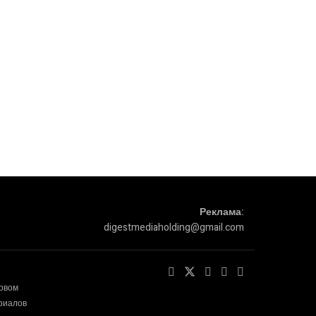
Реклама:
digestmediaholding@gmail.com
ервом
ериалов