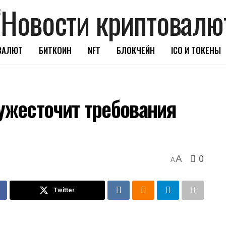
ВАЛЮТ
БИТКОИН
NFT
БЛОКЧЕЙН
ICO И ТОКЕНЫ
 ужесточит требования
0
A
A
Twitter