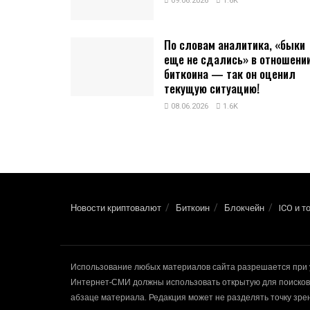
09.06.2026
1.6K
По словам аналитика, «быки
еще не сдались» в отношени
биткоина — так он оценил
текущую ситуацию!
08.06.2026
1.6K
Новости криптовалют
Биткоин
Блокчейн
ICO и т
Использование любых материалов сайта разрешается при 
Интернет-СМИ должны использовать открытую для поисковы
абзаце материала. Редакция может не разделять точку зр