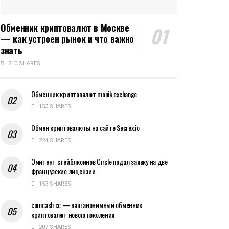
Обменник криптовалют в Москве
— как устроен рынок и что важно
знать
210 SHARES
Обменник криптовалют monik.exchange
153 SHARES
Обмен криптовалюты на сайте Secrex.io
224 SHARES
Эмитент стейблкоинов Circle подал заявку на две
французские лицензии
153 SHARES
comcash.cc — ваш анонимный обменник
криптовалют нового поколения
207 SHARES