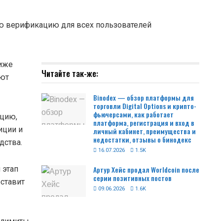
ую верификацию для всех пользователей
ниже
Читайте так-же:
яют
Binodex — обзор платформы для
торговли Digital Options и крипто-
фьючерсами, как работает
ацию,
платформа, регистрация и вход в
иции и
личный кабинет, преимущества и
недостатки, отзывы о бинодекс
дства.
16.07.2026
1.5K
 этап
Артур Хейс продал Worldcoin после
серии позитивных постов
оставит
09.06.2026
1.6K