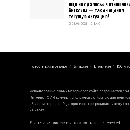
еще не сдались» в отношени
биткоина — так он оценил
текущую ситуацию!
08.06.2026
1.6K
Новости криптовалют
Биткоин
Блокчейн
ICO и т
Использование любых материалов сайта разрешается при 
Интернет-СМИ должны использовать открытую для поисковы
абзаце материала. Редакция может не разделять точку зр
не несет.
© 2016-2025 Новости криптовалют. All Rights reserved