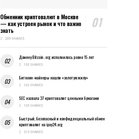
Обменник криптовалют в Москве
— как устроен рынок и что важно
знать
209 SHARES
Домену Bitcoin․org исполнилось ровно 15 лет
155 SHARES
Биткоин-майнеры нашли «золотую жилу»
165 SHARES
SEC назвала 37 криптовалют ценными бумагами
159 SHARES
Быстрый, безопасный и конфиденциальный обмен
криптовалют на ipay24.org
213 SHARES