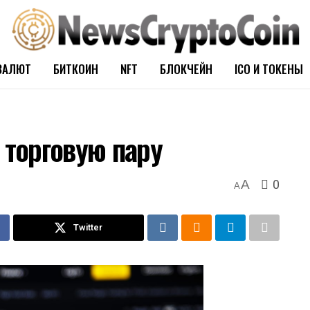
ВАЛЮТ
БИТКОИН
NFT
БЛОКЧЕЙН
ICO И ТОКЕНЫ
 торговую пару
0
A
A
Twitter