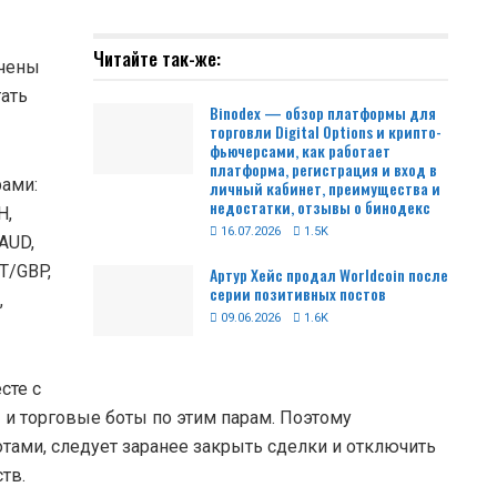
Читайте так-же:
ючены
тать
Binodex — обзор платформы для
торговли Digital Options и крипто-
фьючерсами, как работает
платформа, регистрация и вход в
ами:
личный кабинет, преимущества и
недостатки, отзывы о бинодекс
H,
16.07.2026
1.5K
AUD,
T/GBP,
Артур Хейс продал Worldcoin после
серии позитивных постов
,
09.06.2026
1.6K
сте с
и торговые боты по этим парам. Поэтому
ами, следует заранее закрыть сделки и отключить
тв.