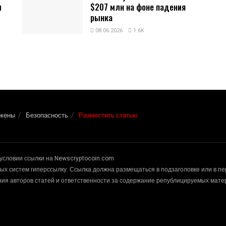
и
$207 млн на фоне падения
рынка
08.06.2026
1.6K
окены
Безопасность
Разместить статью
условии ссылки на Newscryptocoin.com
х систем гиперссылку. Ссылка должна размещаться в подзаголовке или в п
ения авторов статей и ответственности за содержание републицируемых мат