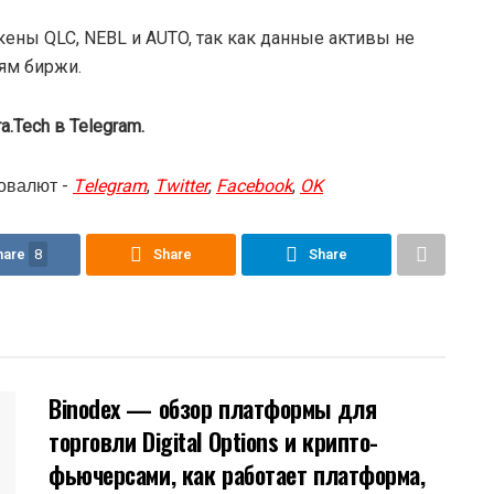
кены QLC, NEBL и AUTO, так как данные активы не
ям биржи.
.Tech в Telegram.
овалют -
Telegram
,
Twitter
,
Facebook
,
OK
hare
8
Share
Share
Binodex — обзор платформы для
торговли Digital Options и крипто-
фьючерсами, как работает платформа,